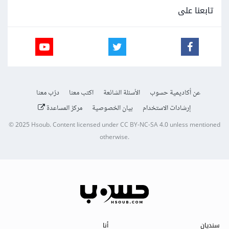
تابعنا على
عن أكاديمية حسوب
الأسئلة الشائعة
اكتب معنا
درّب معنا
إرشادات الاستخدام
بيان الخصوصية
مركز المساعدة
© 2025
Hsoub
.
Content licensed under
CC BY-NC-SA 4.0
unless mentioned
otherwise.