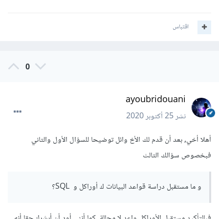
اقتباس
0
ayoubridouani
نشر
25 أكتوبر 2020
أهلا أخي, بعد أن قدم لك الأخ وائل توضيحا للسؤال الأول والتاني
فبخصوص سؤالك التالث
و ما مستقبل دراسة قواعد البيانات ك أوراكل و SQL؟
فبالتأكيد مستقبل الأوراكل واعد لا محالة, كما أنني أود أن أبشرك حقا أنه