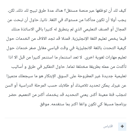
كيف لك أن توظفها عبر منصة مستقل؟ هناك عدة طرق تبيح لك ذلك. لكن،
يجب أولا أن تكون متأكدا من مستواك في اللغة. ثانيا، حاول أن تبحث عن
المجال أو الصنف التعليمي الذي لم يتطرق له كثيرا باقي الاساتذة مثلك
فيما يخص تعليم اللغة الإنجليزية. فمثلا قد تجد الالاف من الخدمات حول
كيفية التحدث باللغة الانجليزية في وقت قياسي مقابل صفر خدمات حول
تعليم مهارات لغوية اخرى. لا تعد استثمار ما استثمر كثيرا من قبل الا اذا
تأكدت من عمله بطريقة مختلفة تماما. حاول التفكير في طرق و أساليب
تعليمية جديدة غير المطروحة على السوق. الإبتكار هو ما سيجعلك متميزا
عن غيرك. يمكن تحديد تلاميذك أو طلابك حسب المرحلة الدراسية أو السن
لتجلب فئة معينة أكثر. يعني التحديد قد يخدمك أكثر من التعميم. حضر
برنامجا مسبقا كي تكون واثقا اكثر بما ستقدمه. موفق
اقتباس