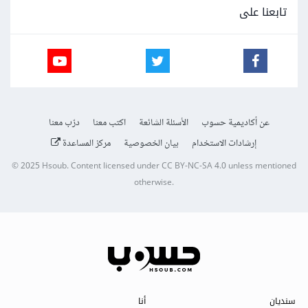
تابعنا على
عن أكاديمية حسوب
الأسئلة الشائعة
اكتب معنا
درّب معنا
إرشادات الاستخدام
بيان الخصوصية
مركز المساعدة
© 2025
Hsoub
.
Content licensed under
CC BY-NC-SA 4.0
unless mentioned
otherwise.