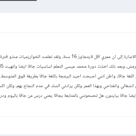
السلام عليكم ورحمة الله، في البداية اود الاشارة إلى ان عمري اقل لايتجاوز 16 سنة، ولقد تعلمت الخو
رة متقدمة في اللغة جافا، واظن انني اصبحت اجيد البرمجة باللغة جافا بطريقة فوق المتوسط
دم انشغالي وانفتاحي وبهذا العمر ولكن يرادني الشك في عدم النجاح بهم، ولكن اك
وايضا جافا ببايثون، هل تنصحونني بالمتابعة بجافا يعني درس من جافا باليوم ودر