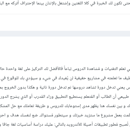
ى تكون لك الخبرة في كلا اللغتين وإشتغل بالإثنان بينما الإحتراف أتركه مع البا
علم التقنيات و مُشاهدة الدروس تِباعاً فالأفضل لك التركيز على لغة واحدة حالياً
ف ما تعلمته في مشاريع حقيقية لن يُفيدك في شيء و سيؤدي بك للوقوع في م
دروس يعني تدخل دورة تشاهد دروسها ثم تدخل دورة ثانية و هكذا بدون الخروج ب
يعي أن الطالب أو المُتعلم يستطيع التطبيق وراء المُدرب أو الذي يشرح الدورة 
 و بين نفسك هنا يظهر مدى إستوعابك للدروس و طريقة تعاملك مع حل المشكل
 قمت بعمل مشروع ما ستزيد خبرتك و سيتطور مُستواك. ضع لنفسك هدف و اح
 أن تُصبح مُطور تطبيقات أصيلة للأندرويد بالتالي: عليك دراسة أساسيات لغة جافا 