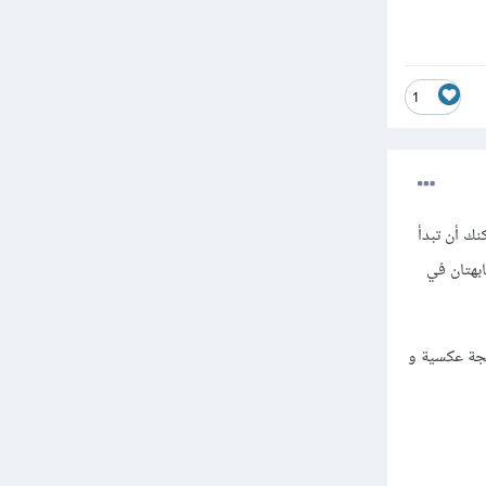
1
نك أن تبدأ
بهتان في
يجة عكسية و