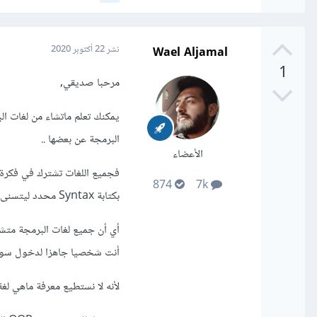
Wael Aljamal
نشر
22 أكتوبر 2020
1
مرحبا صديقي,
يمكنك تعلم ماتشاء من لغات ال
البرمجة عن بعضها ..
الأعضاء
874
7k
بكتابة Syntax محدد ليتسنى للمطورين استخدامها و بناء البرامج بها
أي أن جميع لغات البرمجة متشا
أنت شخصيا جاهزا لدخول سوق 
لأنه لا نستطيع معرفة ماهي لغ