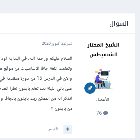
السؤال
الشيخ المختار
نشر
22 أكتوبر 2020
الشنقيطس
والان في الدرس 15 من دو
على بالي الليلة بدء تعلم بايثون نظرا الع
اتذكر انه من الممكن ربك بايثون بالجافا 
الأعضاء
من بايثون ؟
76
اقتباس