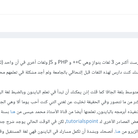
لا مشكلة في ذلك فبالجامعة درست أكثر من 3 لغات بتوازٍ وهي C++ و PHP و JS ولغ
ك كنت دارس لهذه اللغات قبل إلتحاقي بالجامعة ولم أجد مشكلة في تعلمهم محدد
متوسط بلغة الجافا كما قلت إذن يمكنك أن تبدأ في تعلم البايثون وبالضبط لغة البا
ثر من ما تتصور وفي الحقيقة تخليت عن لغتي التي كنت أحب يوما ألا وهي الجاف
نفيذه أبرمجه بالبايثون, تعلمتها أيضا من قناة الأستاذ محمد عيسى من
هنا
عض المصادر الأخرى ك
tutorialspoint
, لكن في الوقت الحالي يوجد شرح جد
لزيرو من
هنا
. أنصحك وبشدة أن تكمل مسارك في البايثون فهي لغة المستقبل و