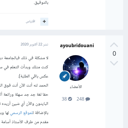
بالتوفيق.
اقتباس
ayoubridouani
نشر
22 أكتوبر 2020
0
كنت مثلك وبدأت التعلم في سن
عكس باقي الطلبة).
الحمد لله أنت الأن أنت فوق ال
الأعضاء
حقا لغة جد جد سهلة ورائعة أك
38
248
البايثون والأن أي شيئ أريده ت
بالإضافة ل
لموقع الرسمي
لها وب
مقدم من طرف الأستاذ أسامة ا