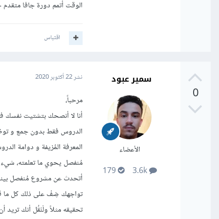
الوقت أتمم دورة جافا متقدم حت
اقتباس
سمير عبود
نشر
22 أكتوبر 2020
0
مرحباً،
أنا لا أنصحك بتشتيت نفسك في ت
الدروس فقط بدون جمع و توظي
المعرفة المُزيفة و دوامة ال
الأعضاء
مُنفصل يحوي ما تعلمته، شيء طب
179
3.6k
أتحدث عن مشروع مُنفصل بينك
تواجهك ضِفْ على ذلك كل ما
تحقيقه مثلاً ولْنَقُل أنك تريد