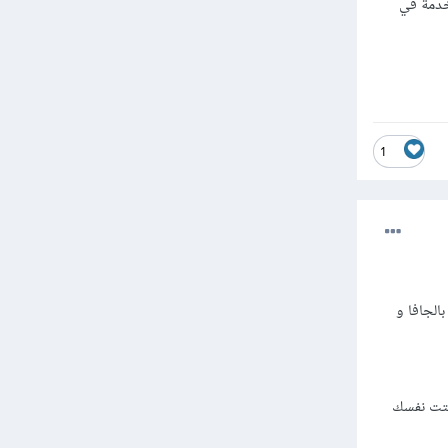
فا سكربت JavaScript لأنها مستخدمة في
1
الجافا و
شتت نفسك