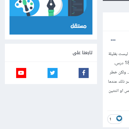
تابعنا على
ارزميات منذو فترة ليست بقليلة
وتعلمت اللغة جافا الاساسيات من موقع هرمش، وبعد ذلك اخذت دورة محمد عيسى التعلم اساسيات جافا ايضا وانهيت 185 درس،
... ولكن خطر
سر ذلك عندما
س او اثنتين
1