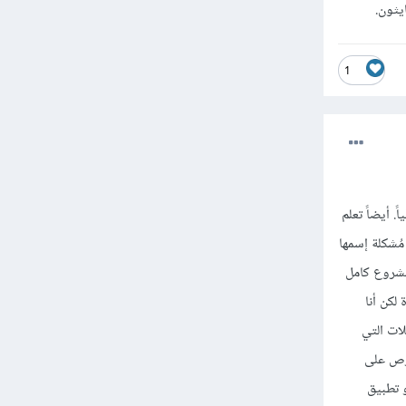
يثون.
1
. أيضاً تعلم
ُشكلة إسمها
مشروع كامل
لكن أنا
ات التي
رص على
و تطبيق