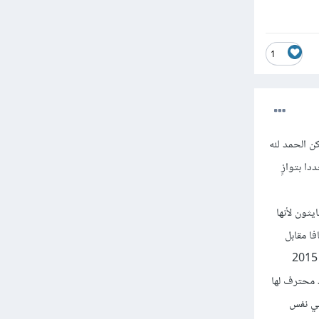
1
ات أخرى في أن واحد (لكن الحمد لله
ا بتوازٍ
يثون لأنها
ا مقابل
بسنة 2015
 محترف لها
في نفس