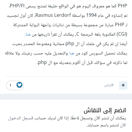
PHP كما هو معروف اليوم هو في الواقع خليفة لمنتج يسمى PHP/FI.
تم إنشاؤه في عام 1994 بواسطة Rasmus Lerdorf، كان أول تجسيد
لـ PHP عبارة عن مجموعة بسيطة من ثنائيات واجهة البوابة المشتركة
(CGI) المكتوبة بلغة البرمجة C, يمكنك أن تقرأ تاريخها من
هنا
.
أيضا إن لم يكن في علمك أن ال php مجانية ومفتوحة المصدر بحيث
يمكنك تحميل السورس كود من
هنا
والتعديل عليه حسب رغبتك ولا علاقة
لما ذكرته في سؤالك قبل أن أقوم بتعديله مع ال php.
اقتباس
1
انضم إلى النقاش
يمكنك أن تنشر الآن وتسجل لاحقًا. إذا كان لديك حساب،
فسجل الدخول
الآن
لتنشر باسم حسابك.