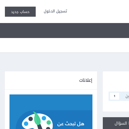
تسجيل الدخول
حساب جديد
إعلانات
ن
1
السؤال