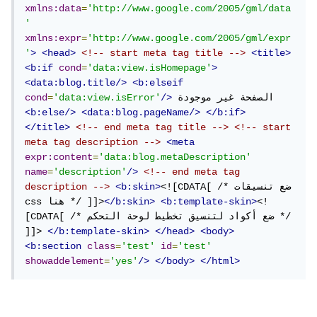
xmlns:data
=
'http://www.google.com/2005/gml/data
'
xmlns:expr
=
'http://www.google.com/2005/gml/expr
'
>
<head>
<!-- start meta tag title -->
<title>
<b:if
cond
=
'data:view.isHomepage'
>
<data:blog.title/>
<b:elseif
 الصفحة غير موجودة 
/>
'data:view.isError'
=
cond
<b:else/>
<data:blog.pageName/>
</b:if>
</title>
<!-- end meta tag title -->
<!-- start 
meta tag description -->
<meta
expr:content
=
'data:blog.metaDescription'
name
=
'description'
/>
<!-- end meta tag 
<![CDATA[ /* ضع تنسيقات 
<b:skin>
description -->
<!
<b:template-skin>
</b:skin>
css هنا */ ]]>
[CDATA[ /* ضع أكواد لتنسيق تخطيط لوحة التحكم */ 
]]> 
</b:template-skin>
</head>
<body>
<b:section
class
=
'test'
id
=
'test'
showaddelement
=
'yes'
/>
</body>
</html>