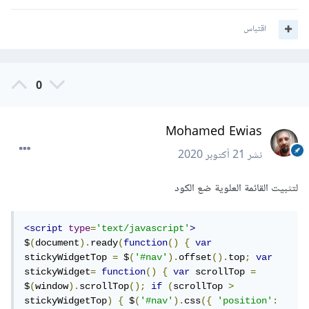
اقتباس
0
Mohamed Ewias
نشر
21 أكتوبر 2020
لتثبيت القائمة العلوية ضع الكود
<script
type
=
'text/javascript'
>
$
(
document
).
ready
(
function
()
{
var
stickyWidgetTop 
=
 $
(
'#nav'
).
offset
().
top
;
var
stickyWidget
=
function
()
{
var
 scrollTop 
=
$
(
window
).
scrollTop
();
if
(
scrollTop 
>
stickyWidgetTop
)
{
 $
(
'#nav'
).
css
({
'position'
: