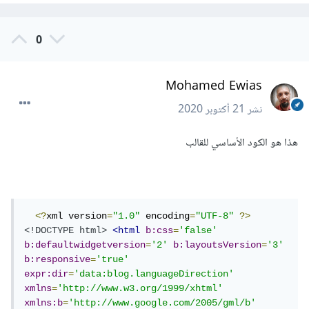
0
Mohamed Ewias
نشر
21 أكتوبر 2020
هذا هو الكود الأساسي للقالب
<?
xml version
=
"1.0"
 encoding
=
"UTF-8"
?>
<!DOCTYPE html>
<html
b:css
=
'false'
b:defaultwidgetversion
=
'2'
b:layoutsVersion
=
'3'
b:responsive
=
'true'
expr:dir
=
'data:blog.languageDirection'
xmlns
=
'http://www.w3.org/1999/xhtml'
xmlns:b
=
'http://www.google.com/2005/gml/b'