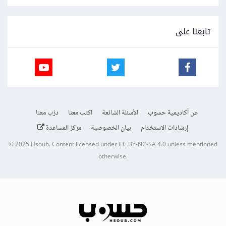
تابعنا على
عن أكاديمية حسوب
الأسئلة الشائعة
اكتب معنا
درّب معنا
إرشادات الاستخدام
بيان الخصوصية
مركز المساعدة
© 2025
Hsoub
.
Content licensed under
CC BY-NC-SA 4.0
unless mentioned
otherwise.