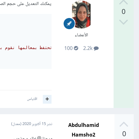
يمكنك التعديل على حجم الصور باستخد
0
الأعضاء
100
2.2k
/*و تحتفظ بمعالمها نقوم باستخدام هذا التنسيق حتى لا تتشتت الصورة */
اقتباس
Abdulhamid
نشر
15 أكتوبر 2020
(معدل)
0
Hamsho2
مرحبًا
@خالد مجذوب