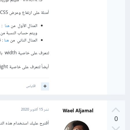
inherit - سيتم توريث الارتفاع و العرض من قيمته الأصلية
أمثلة على ارتفاع وعرض CSS
المثال الأول من
هنا
ويتم حساب النسبة م
المثال الثاني من
هنا
: قيمة 
لتعرف على خاصية width بالتفصيل من
أيضاً لتعرف على خاصية height بالتفصيل من
اقتباس
Wael Aljamal
نشر
15 أكتوبر 2020
0
أقترح عليك استخدام هذه التن