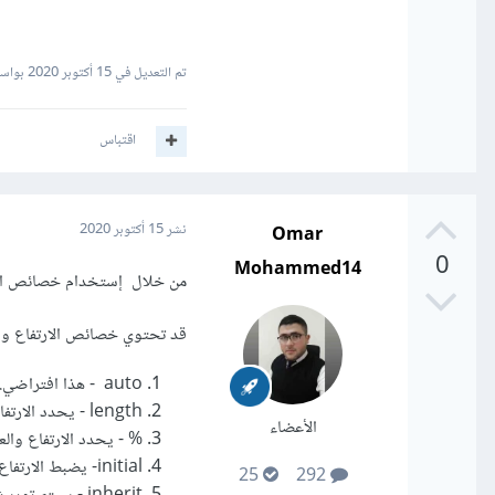
تم التعديل في
15 أكتوبر 2020
بواسطة d Hamsho
اقتباس
Omar
نشر
15 أكتوبر 2020
0
Mohammed14
من خلال إستخدام خصائص الارتفاع والعرض (width و height
قد تحتوي خصائص الارتفاع والع
auto - هذا افتراضي. المتصفح يحسب الارتفاع والعرض
length - يحدد الارتفاع و العرض بالبكسل والسنتيمتر وما إلى ذلك.
الأعضاء
% - يحدد الارتفاع والع
initial- يضبط الارتفاع و العرض على قيمته الافتراضية
25
292