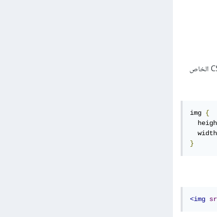
في البداية عليك إضافة صنف (class) جديد لعنصر الصورة المراد تعديل حجمها من ثم الذهاب إلى ملف ال CSS الخاص
img 
{
  heigh
  width
}
<img
sr