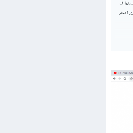
نسيقها ف
رى اصغر