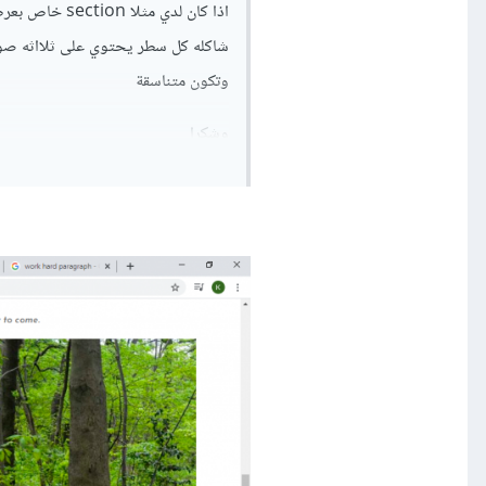
اذا كان لدي 
شاكله كل سطر يحتوي على ثلااثه صو
وتكون متناسقة
وشكرا