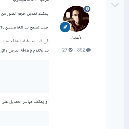
يمكنك تعديل حجم الصور من خلال إضافة style خاص إلى عنصر
حيث تسمح لك الخاصيتين Height و Width تعديل الإرتفاع والعرض للصورة.
الأعضاء
بك وتقوم بإضافة العرض والإرتف
27
862
أو يمكنك مباشر التعديل على ملف HTML من خلال إضافة الخاصية style كما في الم