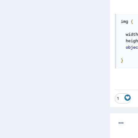
img 
{
  width
  heigh
objec
}
1