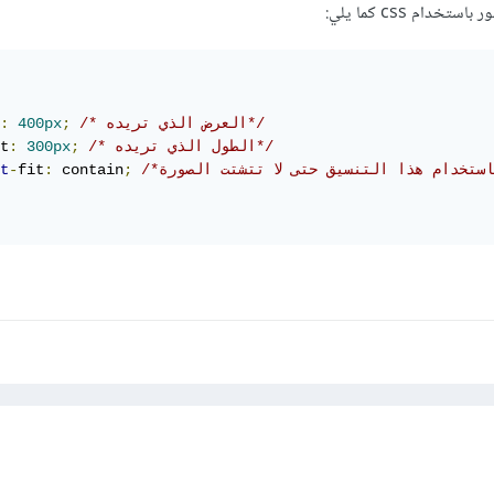
ام css كما يلي:
/* العرض الذي تريده*/
;
400px
:
/* الطول الذي تريده*/
;
300px
:
t
t
-
fit
:
 contain
;