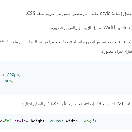
 الصور عن طريق ملف CSS.
اع المراد للصورة.
t
:
200px
;
:
50
%;
ثال التالي:
c
=
"#"
style
=
"
height
:
200px
;
 width
:
50
%;
"
>