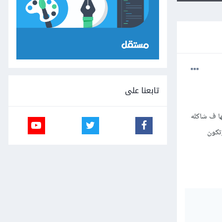
تابعنا على
قها ف شاكله
تكون