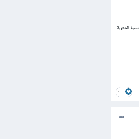
رتفاع 200 بكسل من الشاشة . بينما العرض تم وضع قيمته 50 بالنسبة المئوية
1