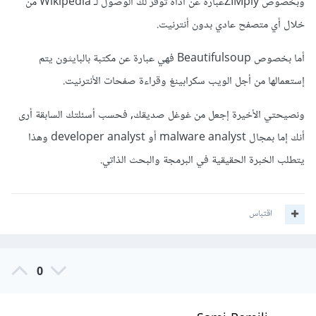
وبخصوص ZIMplyعبارة عن أداة توفر لك الوصول لـ Wikipedia من
خلال أي متصفح عادي بدون أنترنيت.
أما بخصوص Beautifulsoup فهي عبارة عن مكتبة بالبايثون يتم
إستعمالها من أجل الويب سكرابينغ وقراءة صفحات الأنترنيت.
ونصيحتي الأخيرة إجعل من غوغل صديقك, فحسب أسئلتك السابقة أرى
أنك إما بمجال malware analyst أو developer analyst وهذا
يتطلب الخبرة الحقيقية في البرمجة والبحث الذاتي.
اقتباس
0