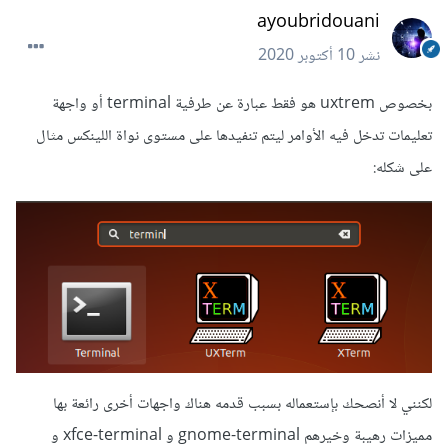
ayoubridouani
نشر
10 أكتوبر 2020
بخصوص uxtrem هو فقط عبارة عن طرفية terminal أو واجهة
تعليمات تدخل فيه الأوامر ليتم تنفيدها على مستوى نواة اللينكس مثال
على شكله:
لكنني لا أنصحك بإستعماله بسبب قدمه هناك واجهات أخرى رائعة بها
مميزات رهيبة وخيرهم gnome-terminal و xfce-terminal و