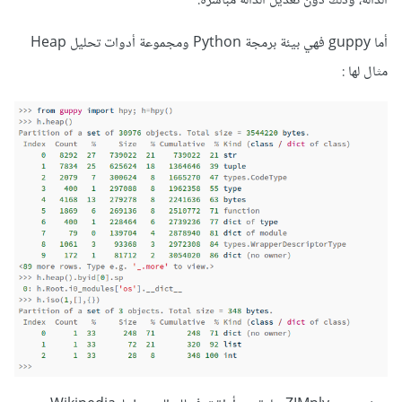
الدالة، وذلك دون تعديل الدالة مُباشرة.
أما guppy فهي بيئة برمجة Python ومجموعة أدوات تحليل Heap
مثال لها :