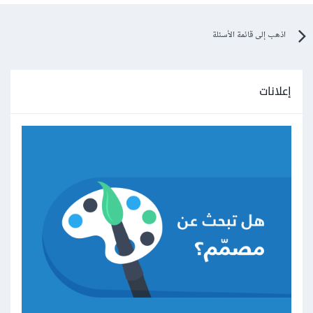
أما guppy فهي بيئة برمجة Python ومجموعة أدوات تحليل
اذهب إلى قائمة الأسئلة
Heap مثال لها :
إعلانات
وبخصوص ZIMplyعبارة عن أداة توفر لك الوصول لـ Wikipedia
من خلال أي متصفح عادي بدون أنترنيت.