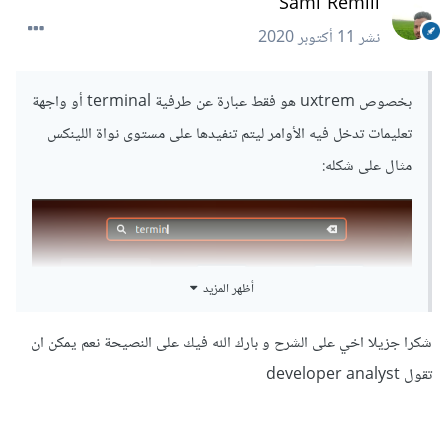
Sami Remili
نشر
11 أكتوبر 2020
بخصوص uxtrem هو فقط عبارة عن طرفية terminal أو واجهة
تعليمات تدخل فيه الأوامر ليتم تنفيدها على مستوى نواة اللينكس
مثال على شكله:
أظهر المزيد
شكرا جزيلا اخي على الشرح و بارك الله فيك على النصيحة نعم يمكن ان
تقول developer analyst
لكنني لا أنصحك بإستعماله بسبب قدمه هناك واجهات أخرى رائعة بها
مميزات رهيبة وخيرهم gnome-terminal و xfce-terminal