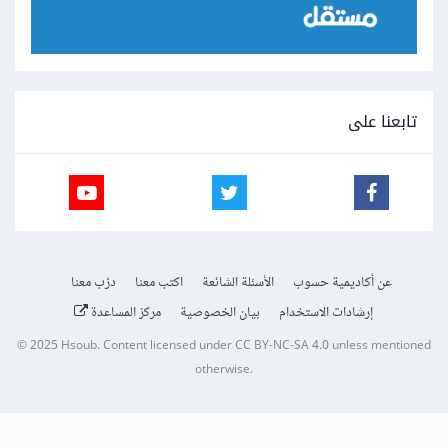
أما بخصوص Beautifulsoup فهي عبارة عن مكتبة بالبايثون يتم
إستعمالها من أجل الويب سكرابينغ وقراءة صفحات الأنترنيت.
تابعنا على
ونصيحتي الأخيرة إجعل من غوغل صديقك, فحسب أسئلتك
السابقة أرى أنك إما بمجال malware analyst أو developer
analyst وهذا يتطلب الخبرة الحقيقية في البرمجة والبحث الذاتي.
عن أكاديمية حسوب
الأسئلة الشائعة
اكتب معنا
درّب معنا
إرشادات الاستخدام
بيان الخصوصية
مركز المساعدة
© 2025
Hsoub
.
Content licensed under
CC BY-NC-SA 4.0
unless mentioned
otherwise.