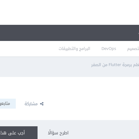
تصميم
DevOps
البرامج والتطبيقات
م برمجة Flutter من الصفر
متابعو
مشاركة
اطرح سؤالًا
أجب على هذا 