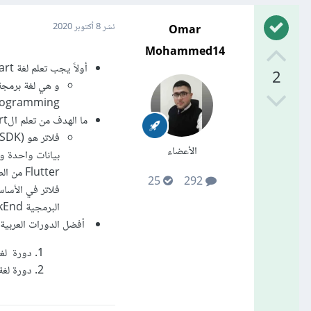
Omar
نشر
8 أكتوبر 2020
Mohammed14
أولاً يجب تعلم لغة Dart
2
ect Oriented Programming
ما الهدف من تعلم الdart قبل تعلم إطار العمل flutter :
الأعضاء
25
292
البرمجية BackEnd.
أفضل الدورات العربية 
دورة لغة dart
دورة لغة flutter