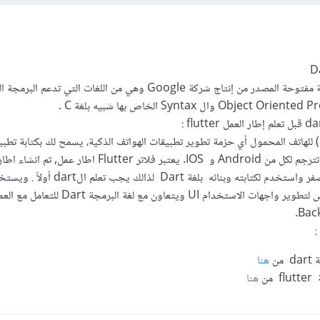
و هي لغة برمجة مفتوحة المصدر من إنتاج شركة Google وهي من اللغات التي تدعم البر
Obj وال Syntax الخاص بها شبيه بلغة C .
فلاتر هو (SDK) للهاتف المحمول أي حزمة تطوير تطبيقات الهواتف الذكية، يسمح لك بكتابة ت
بيانات واحدة وتترجم لكل من Android و IOS. يعتبر فلاتر Flutter اطار
Flutter من الصفر واستخدم لكتابته وبنائه بلغة art
فلاتر في الأساس لتطوير واجهات الاستخدام UI ويتعاون مع لغة البرمجة rt
:
 من
هنا
 من
هنا