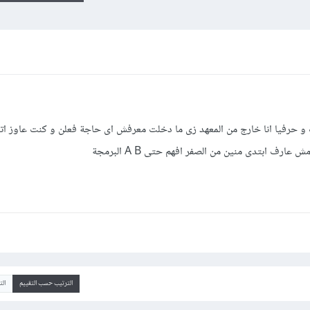
 حرفيا انا خارج من المعهد زى ما دخلت معرفش اى حاجة فعلن و كنت عاوز اتع
رف ابتدى منين من الصفر افهم حتى A B البرمجة
الترتيب حسب التقييم
ال