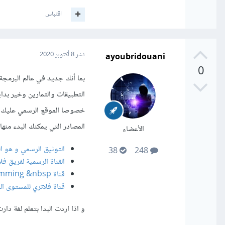
اقتباس
ayoubridouani
نشر
8 أكتوبر 2020
0
التطبيقات والتمارين وخير بد
خصوصا الموقع الرسمي عليك أن
المصادر التي يمكنك البدء منها ل
الأعضاء
التوثيق الرسمي و هو الم
38
248
القناة الرسمية لفريق فلا
قناة tensor programming &nbsp;توفر محتوى ذو جودة عالية و دروس متقدمة.
قناة فلاتري للمستوى 
و اذا اردت البدا بتعلم لغة د