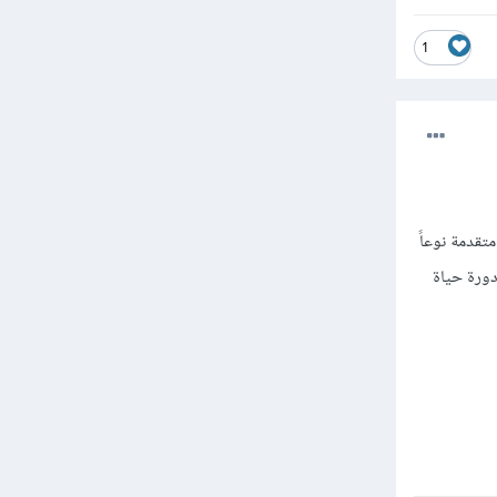
1
لحات برمجية متقدمة نوعاً
 يكون لديك معرفة متوسطة في مجال تطبيقات الandourd و دورة حياة