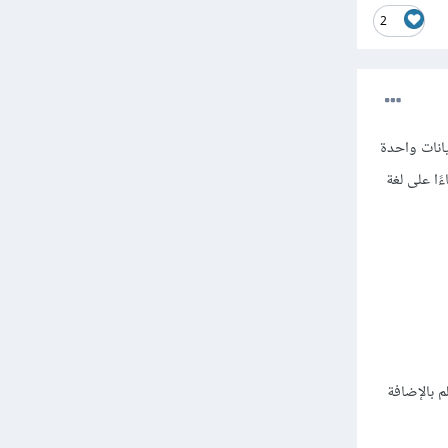
2
بيانات واحدة
 و IOS. يعتبر فلاتر Flutter اطار عمل، و لقد تم انشاء اطار عمل فلاتر Flutter بناءًا على لغة
م بالإضافة