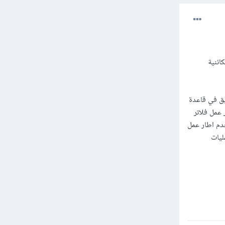
مجة الكائنية
طبيق في قاعدة
 عمل, تم انشاء اطار عمل فلاتر
D لذالك يجب تعلم الdart أولاً . ويستخدم اطار عمل
Da للتعامل مع العمليات