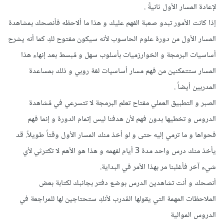
لإعادة المسار الأول ثانيةً .
إذا كانت الأمور تبدو صعبة الفهم عليك و هذا ما ألاحظه فأنصحك بمشاهدة
المسار الأول من دورة علوم الحاسوب لأنه سيكون مفتوح لكِ كما أنه يشرح
أساسيات البرمجة و الخوارزميات بأسلوب سهل و مُبسط بعد إنهاء هذا
المسار ستتمكنين من فهم مسار أساسيات لغة روبي و ذلك بمساعدة
المدربين أيضاً .
الصبر و التطبيق العملي مفتاح تعلم البرمجة لا تتسرعي في مُشاهدة
الدروس و تخطيها بدون فهم لأن هدفنا ليس إتمام الدورة و إنما فهم
فحواها و ما ترمي إليه حتى و لو أخذ منك المسار الأول وقتاً طويلاً. قد
يأخذ منك درس واحد مدة 3 أيام لفهمه و هذا هو الأهم لا تكترثي لأي
شيء آخر فأغلبنا مر بهذا الأمر في البداية.
أنصحك و أنت تشاهدين الدرس بوضع دفتر بجانبك لكتابة بعض
الملاحظات المهمة التي يقولها المُدرب لأنكِ ستحتاجين لها للمراجعة في
الدروس الموالية