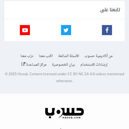
تابعنا على
عن أكاديمية حسوب
الأسئلة الشائعة
اكتب معنا
درّب معنا
إرشادات الاستخدام
بيان الخصوصية
مركز المساعدة
© 2025
Hsoub
.
Content licensed under
CC BY-NC-SA 4.0
unless mentioned
otherwise.