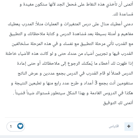
أتمنى أن تأخذي هذه النقاط على مُحمل الجد لأنها ستكون مفيدة و
مُساعدة لك.
دعني أعطيك مثال على درس المتغيرات و العمليات مثلاً: المدرب يعطيك
مفاهيم و أمثلة بسيطة بعد مُشاهدة الدرس و كتابة ملاحظاتك و التطبيق
مع المُدرب تأتي مرحلة التطبيق مع نفسك و في هذه المرحلة ستُخالفين
المُدرب فيها و تجربين أشياء من عندك حتى و لو كانت هذه الأشياء خاطئة
إذا ظهرت لك أخطاء ما يُمكنك الرجوع إلى ملاحظاتك أو حتى إعادة
الدرس فمثلاً لو قام المُدرب في الدرس بجمع عددين و عرض الناتج
ستقومين أنت بجمع 3 أعداد و طرح عدد رابع منها و تطبعين النتيجة و
هكذا في الدروس القادمة و بهذا الشكل سيتطور مُستواك شيئاً فشيئاً .
أتمنى لكِ التوفيق
اقتباس
1