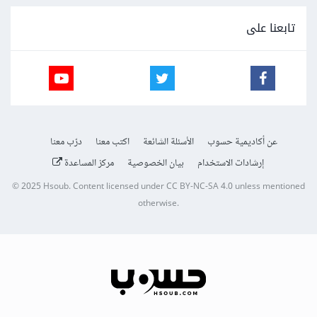
تابعنا على
عن أكاديمية حسوب
الأسئلة الشائعة
اكتب معنا
درّب معنا
إرشادات الاستخدام
بيان الخصوصية
مركز المساعدة
© 2025
Hsoub
.
Content licensed under
CC BY-NC-SA 4.0
unless mentioned
otherwise.