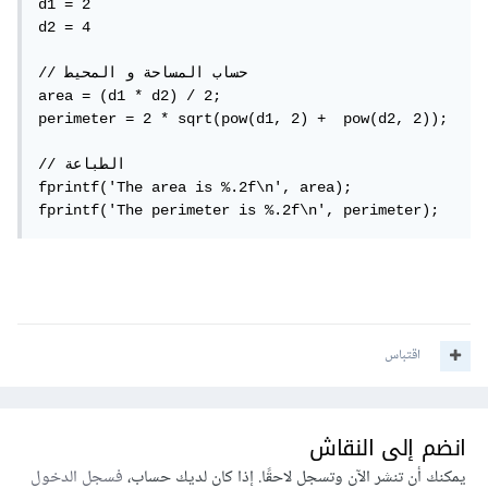
d1 = 2

d2 = 4

// حساب المساحة و المحيط

area = (d1 * d2) / 2;

perimeter = 2 * sqrt(pow(d1, 2) +  pow(d2, 2));

// الطباعة

fprintf('The area is %.2f\n', area);

fprintf('The perimeter is %.2f\n', perimeter);
اقتباس
انضم إلى النقاش
يمكنك أن تنشر الآن وتسجل لاحقًا. إذا كان لديك حساب،
فسجل الدخول