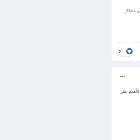
فسارات أو مشاكل
2
م فأعتم على