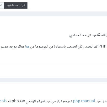
الترتيب حسب التقييم
ال
كاته
@عبد الواحد الحدادي
,
ن
هنا
هناك يوجد مصدر ج
أفضل من
php manual
المرجع الرئيسي من الموقع الرسمي للغة php ثم
ools