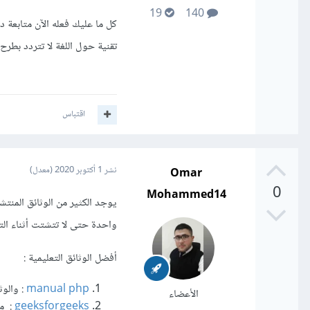
19
140
تقنية حول اللغة لا تتردد بطرح
اقتباس
Omar
نشر
1 أكتوبر 2020
(معدل)
0
Mohammed14
يوجد الكثير من الوثائق المنتش
واحدة حتى لا تتشتت أثناء الت
أفضل الوثائق التعليمية :
manual php
: والوث
الأعضاء
geeksforgeeks
: مم