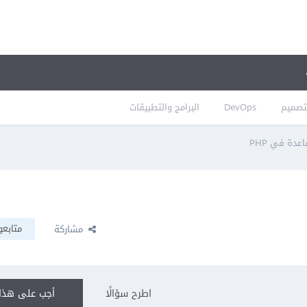
تصميم
DevOps
البرامج والتطبيقات
دة في PHP
متابعو
مشاركة
اطرح سؤالًا
أجب على هذا 