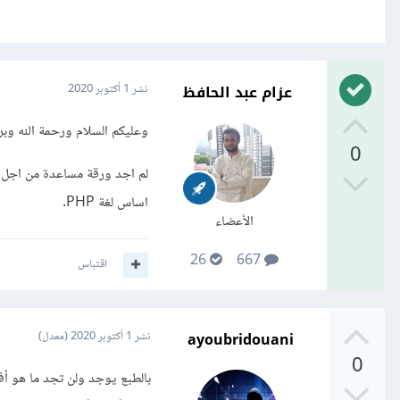
عزام عبد الحافظ
نشر
1 أكتوبر 2020
وعليكم السلام ورحمة الله وبر
0
لم اجد ورقة مساعدة من اجل PHP كما تقصد , لكن انصحك باستفادة من الموسوعة م
اساس لغة PHP.
الأعضاء
26
667
اقتباس
ayoubridouani
نشر
1 أكتوبر 2020
(معدل)
0
بالطبع يوجد ولن تجد ما هو 