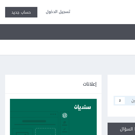
تسجيل الدخول
حساب جديد
إعلانات
ن
2
السؤال