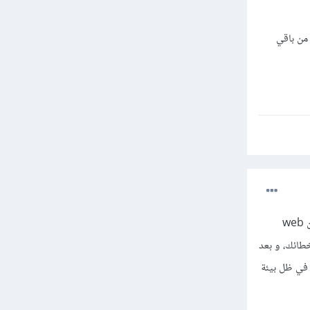
من باقي
لا يوجد يا صديقي ما تطلبه للغة php، عليك بتعلم الأسياسيات جيدًا و الإجتهاد بالتطبيق العملي و بناء أكثر من web
أخطائك، و بعد
لهيكلية لبناء الموقع في ظل بيئة