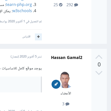
tearn-php.org
: مس
25
292
w3schools
: يمكن ال
تم التعديل في
1 أكتوبر 2020
بواسطة  haddad
اقتباس
Hassan Gamal2
نشر
5 أكتوبر 2020
(معدل)
0
يوجد موقع كامل للاساسيات حتى 
الأعضاء
3