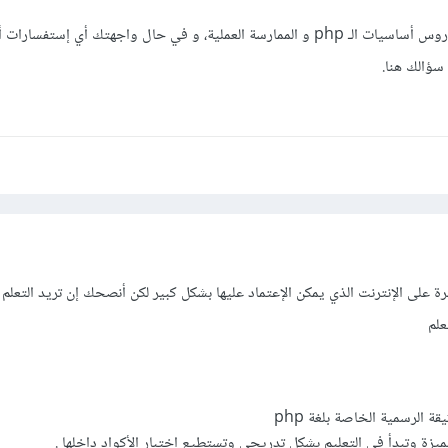
كل ما عليك فعله الآن متابعة دروس أساسيات الـ php و الممارسة العملية، و في حال واجهتك أي إست
 سؤالك هنا.
رة على الإنترنت الذي يمكن الإعتماد عليها بشكل كبير لكن أنصحك إن تريد التعل
علم
يقة الرسمية الخاصة بلغة php
يزة وتبدأ في التعليم بشكل تدريجي وتستطيع إختبار الأكواد داخلها .