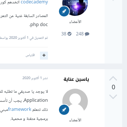
codecademy
اتخدهم كورق
المصادر السابقة غنية عن التع
الأعضاء
php doc.
38
248
تم التعديل في
1 أكتوبر 2020
بواسطة bridouani
اقتباس
ياسين عناية
نشر
1 أكتوبر 2020
0
Application، يج
ذلك تتعلم
framework
برمجية متقنة و محمية.
الأعضاء