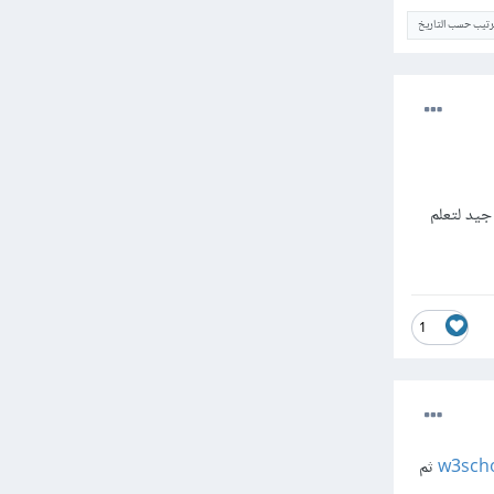
ترتيب حسب التاريخ
يد لتعلم
1
w3sch
ثم