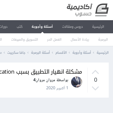
الرئيسية
دروس ومقالات
أسئلة وأجوبة
كتب
دورات
البرمجة
ريادة الأعمال
العمل الحر
التسويق والمبيعات
ال
الرئيسية
أسئلة وأجوبة
الأقسام
أسئلة البرمجة
جافا سكريبت
مشك
مشكلة انهيار التطبيق بسبب firebase authentication
0
بواسطة مروان مروان4
1 أكتوبر 2020