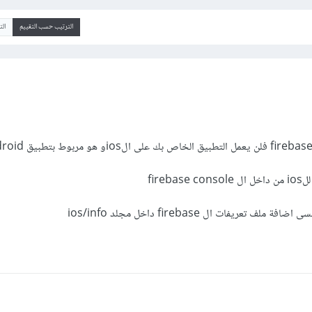
الترتيب حسب التقييم
ال
fire
 تعريفات ال firebase داخل مجلد ios/info