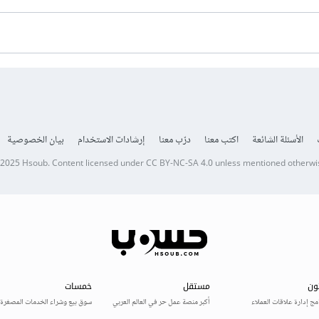
الأسئلة الشائعة
اكتب معنا
درّب معنا
إرشادات الاستخدام
بيان الخصوصية
 2025
Hsoub
.
Content licensed under
CC BY-NC-SA 4.0
unless mentioned otherwi