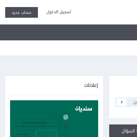
تسجيل الدخول
حساب جديد
إعلانات
ن
2
السؤال