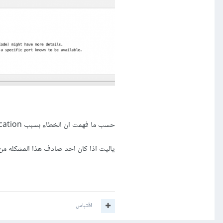
حسب ما فهمت ان الخطاء بسبب firebase authentication الذي اضفته للاندرويد سابقا في الويندوز ولكني لم اجد حل لها
ياليت اذا كان احد صادف هذا المشكله من 
اقتباس