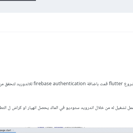
لدي استفسار لو تكرمتو .. انا اعمل على مشروع flutter قمت باضافة firebase authentication 
 بعد نقل المشروع الى نظام mac وعمل تشغيل له من خلال اندرويد ستوديو في الماك يحصل انهيار او كراش ل ا