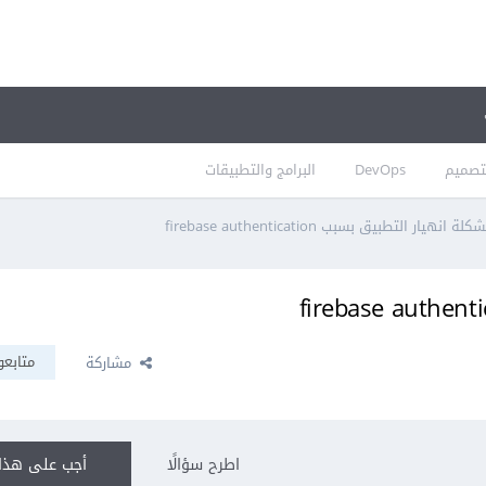
تصميم
DevOps
البرامج والتطبيقات
لة انهيار التطبيق بسبب firebase authentication
متابعو
مشاركة
اطرح سؤالًا
أجب على هذا 