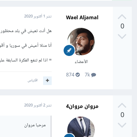
Wael Aljamal
نشر
1 أكتوبر 2020
0
هل أنت تعيش في بلد محظور ف
أنا مثلا أعيش في سوريا و أق
= اذا لم تنفع الفكرة السابقة عليك بمراجعة ال Documentation ,وماذا عليك أ
الأعضاء
874
7k
اقتباس
مروان مروان4
نشر
2 أكتوبر 2020
0
مرحبا مروان