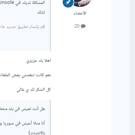
لذلك
الأعضاء
20
قم بإنشاء تطبيق جديد خاص للios من داخل ال console
و اتبع الخطوات اللازمة ولا تنسى اضافة
شكرا لك
اهلا بك عزيزي
نعم كانت تنقصني بعض الملفات في مشروع ال ios قمت 
كل الشكر لك ي غالي
هل أنت تعيش في بلد محظو
أنا مثلا أعيش في سوريا و
بالانترنت)