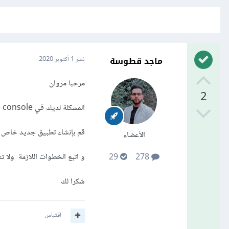
ماجد قطوسة
نشر
1 أكتوبر 2020
مرحبا مروان
2
المشكلة لديك في firebase console فلن يعمل التطبيق الخاص بك على الiosو هو مربوط بتطبيق android. لذلك
قم بإنشاء تطبيق جديد خاص للios من داخل ال base console
الأعضاء
و اتبع الخطوات اللازمة ولا تنسى اضافة ملف
29
278
شكرا لك
اقتباس