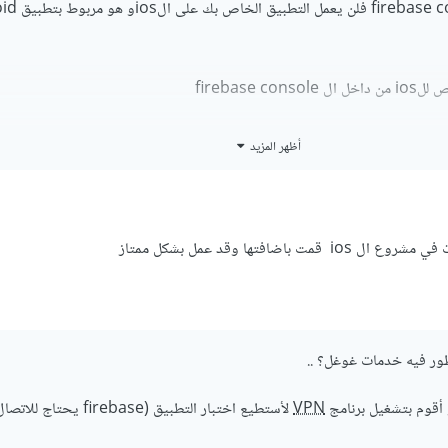
firebase 
 ملف تعريفات ال firebase داخل مجلد ios/info
أظهر المزيد
باضافتها وقد عمل بشكل ممتاز
ر فيه خدمات غوغل؟ ..
 أقوم بتشغيل برنامج
VPN
لأستطيع اختبار التطبيق (firebase يحتاج للاتص