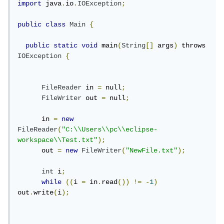
import
 java
.
io
.
IOException
;
public
class
Main
{
public
static
void
 main
(
String
[]
 args
)
 throws 
IOException
{
FileReader
 in 
=
 null
;
FileWriter
 out 
=
 null
;
      in 
=
new
FileReader
(
"C:\\Users\\pc\\eclipse-
workspace\\Test.txt"
);
      out 
=
new
FileWriter
(
"NewFile.txt"
);
int
 i
;
while
((
i 
=
 in
.
read
())
!=
-
1
)
out
.
write
(
i
);