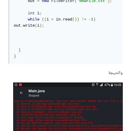
      out 
=
new
FileWriter
(
"NewFile.txt"
);
int
 i
;
while
((
i 
=
 in
.
read
())
!=
-
1
)
out
.
write
(
i
);
}
}
والنتيجة