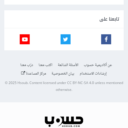
تابعنا على
عن أكاديمية حسوب
الأسئلة الشائعة
اكتب معنا
درّب معنا
إرشادات الاستخدام
بيان الخصوصية
مركز المساعدة
© 2025
Hsoub
.
Content licensed under
CC BY-NC-SA 4.0
unless mentioned
otherwise.