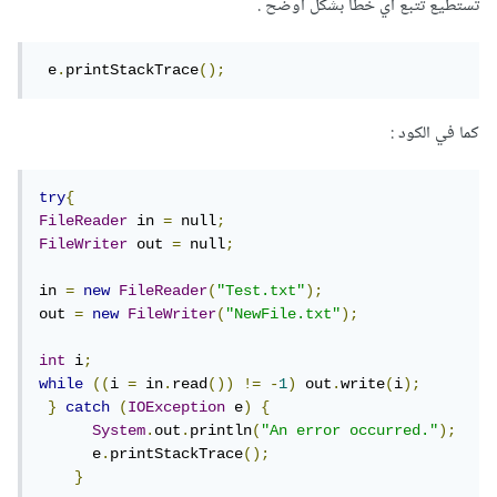
تستطيع تتبع أي خطأ بشكل أوضح .
 e
.
printStackTrace
();
كما في الكود :
try
{
FileReader
 in 
=
 null
;
FileWriter
 out 
=
 null
;
in 
=
new
FileReader
(
"Test.txt"
);
out 
=
new
FileWriter
(
"NewFile.txt"
);
int
 i
;
while
((
i 
=
 in
.
read
())
!=
-
1
)
 out
.
write
(
i
);
}
catch
(
IOException
 e
)
{
System
.
out
.
println
(
"An error occurred."
);
      e
.
printStackTrace
();
}