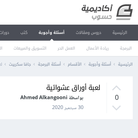
الرئيسية
دروس ومقالات
أسئلة وأجوبة
كتب
دورات
البرمجة
ريادة الأعمال
العمل الحر
التسويق والمبيعات
ال
الرئيسية
أسئلة وأجوبة
الأقسام
أسئلة البرمجة
جافا سكريبت
لع
لعبة أوراق عشوائية
0
بواسطة Ahmed Alkangooni
30 سبتمبر 2020