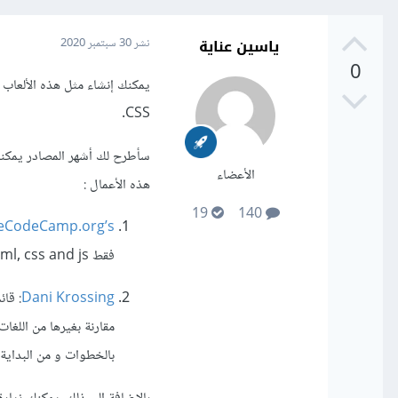
ياسين عناية
نشر
30 سبتمبر 2020
0
CSS.
الأعضاء
هذه الأعمال :
19
140
eCodeCamp.org’s
فقط html, css and js.
Dani Krossing
مقارنة بغيرها من اللغا
بالخطوات و من البداية 