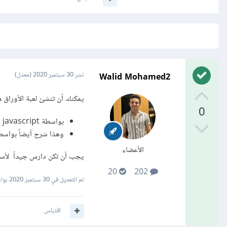
Walid Mohamed2
نشر
30 سبتمبر 2020
(معدل)
يمكنك أن تنشئ لعبة الأوراق 
0
بواسطة html css javascript وبعض معلومات ecma6 من
وهذا شرح أيضاً بواسطة tml css javascript
الأعضاء
يجب أن تكن دارس جيداً لأساسيات Javascript ودارس جيدا
20
202
تم التعديل في
30 سبتمبر 2020
بواسطة d2
اقتباس