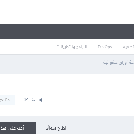
تصميم
DevOps
البرامج والتطبيقات
بة أوراق عشوائية
متابعو
مشاركة
اطرح سؤالًا
أجب على هذا 