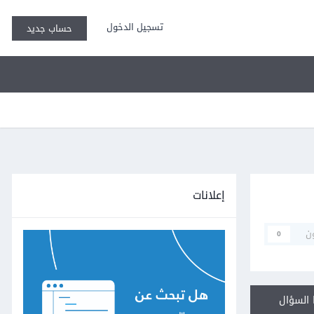
تسجيل الدخول
حساب جديد
إعلانات
ن
0
السؤال