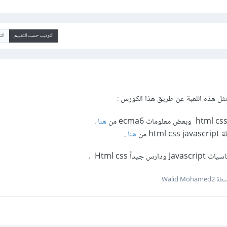
الترتيب حسب التقييم
ال
مثل هذه اللعبة عن طريق هذا الكورس :
هنا
.
h من
هنا
.
ً Html css .
Walid Mohame