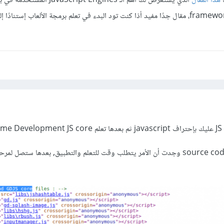
ة
هذا المقال
الذي يستعرض لك أهم الـ JavaScript Engines
من
الأمر ليس سهل فبعد فحص source code وجدت أن الأمر يتطلب وقت للتعلم والتطبيق, بعدها ستصل ل