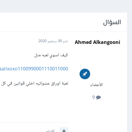
السؤال
Ahmed Alkangooni
نشر
30 سبتمبر 2020
كيف اسوي لعبه مثل
aatixoxo1100990001110011000/
لعبة اوراق عشوائيه اخلي قوانين في كل صفه 
الأعضاء
9
اقتباس