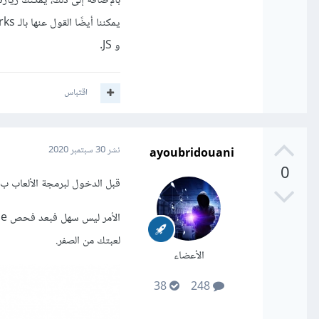
بالإضافة إلى ذلك، يمكنك زيار
و JS.
اقتباس
ayoubridouani
نشر
30 سبتمبر 2020
0
قبل الدخول لبرمجة الألعاب ب JS عليك بإحتراف javascript ثم بعدها تعلم Game Development JS core 
لعبتك من الصفر.
الأعضاء
38
248