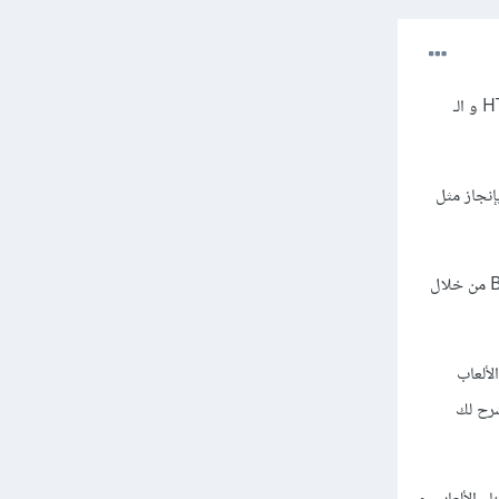
يمكنك إنشاء مثل هذه الألعاب البسيطة من خلال تعلمك و إتقانك للـ javaScript بالإضافة طبعًا لتعلمك الـHTML و الـ
م الخصائص المتعلقة بإنجاز مثل
: فيديو مدته تقريبًا ساعة كاملة، يشرح لك كيف يمكننا بناء لعبة Breakout من خلال
ة في بناء الألعاب
شرح لك