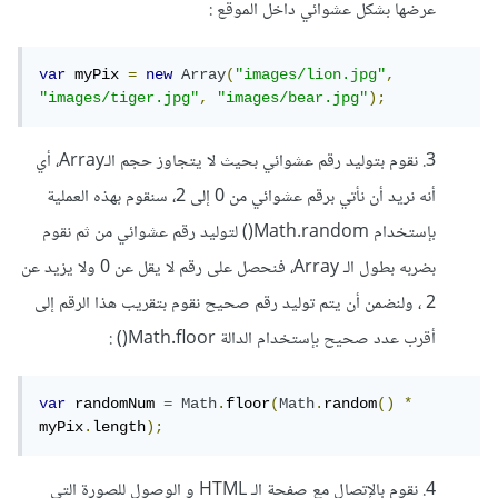
عرضها بشكل عشوائي داخل الموقع :
var
 myPix 
=
new
Array
(
"images/lion.jpg"
,
"images/tiger.jpg"
,
"images/bear.jpg"
);
3. نقوم بتوليد رقم عشوائي بحيث لا يتجاوز حجم الـArray، أي
أنه نريد أن نأتي برقم عشوائي من 0 إلى 2، سنقوم بهذه العملية
بإستخدام Math.random() لتوليد رقم عشوائي من ثم نقوم
بضربه بطول الـ Array، فنحصل على رقم لا يقل عن 0 ولا يزيد عن
2 ، ولنضمن أن يتم توليد رقم صحيح نقوم بتقريب هذا الرقم إلى
أقرب عدد صحيح بإستخدام الدالة Math.floor() :
var
 randomNum 
=
Math
.
floor
(
Math
.
random
()
*
myPix
.
length
);
4. نقوم بالإتصال مع صفحة الـ HTML و الوصول للصورة التي