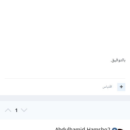
بالتوفيق.
اقتباس
1
Abdulhamid Hamsho2