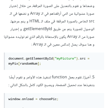
وضعناها و نقوم بالتعديل على الصورة المرفقة، من خلال إختيار
صورة عشوائية من التي أرفقناهم في الـ Array و نضعها في الـ
src الخاص بالصورة المرفقة في ملف الـ HTML و يتم عرضها،
الوصول للصورة يتم عن طريق getElementById، و إختيار
صورة من الـ Array يكون بالإستعانة بالرقم الذي تم توليده عشوائيًا
و هنا سوف يمثل إندكس معين في الـ Array :
document
.
getElementById
(
"myPicture"
).
src 
=
myPix
[
randomNum
];
5. أخيرًا، نقوم بعمل function لتنفيذ هذه الأوامر و نقوم أيضًا
بتنفيذها عند تحميل الصفحة، ويصبح الكود كامل بالشكل التالي :
window
.
onload 
=
 choosePic
;