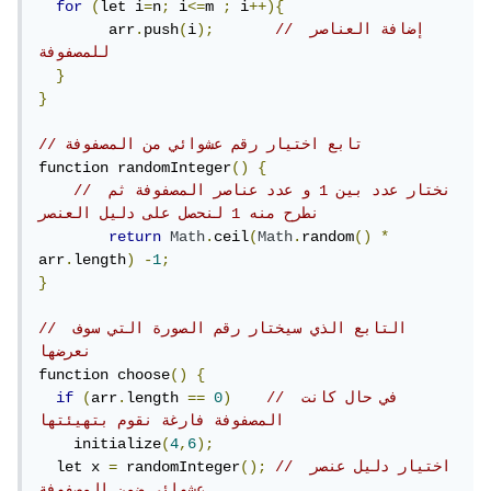
for
(
let i
=
n
;
 i
<=
m 
;
 i
++){
// إضافة العناصر 
);
i
(
push
.
  	arr
للمصفوفة
}
}
// تابع اختيار رقم عشوائي من المصفوفة
function randomInteger
()
{
// نختار عدد بين 1 و عدد عناصر المصفوفة ثم 
نطرح منه 1 لنحصل على دليل العنصر
return
Math
.
ceil
(
Math
.
random
()
*
arr
.
length
)
-
1
;
}
// التابع الذي سيختار رقم الصورة التي سوف 
نعرضها 
function choose
()
{
// في حال كانت 
)
0
==
length 
.
arr
(
if
المصفوفة فارغة نقوم بتهيئتها
    initialize
(
4
,
6
);
// اختيار دليل عنصر 
();
 randomInteger
=
  let x 
عشوائي ضمن المصفوفة