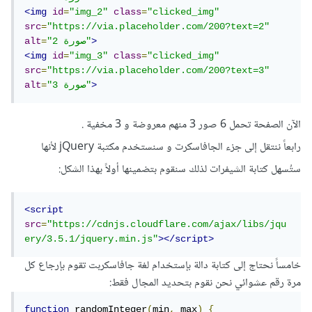
<img
id
=
"img_2"
class
=
"clicked_img"
src
=
"https://via.placeholder.com/200?text=2"
>
"صورة 2"
=
alt
<img
id
=
"img_3"
class
=
"clicked_img"
src
=
"https://via.placeholder.com/200?text=3"
>
"صورة 3"
=
alt
الآن الصفحة تحمل 6 صور 3 منهم معروضة و 3 مخفية .
رابعاً ننتقل إلى جزء الجافاسكرت و سنستخدم مكتبة jQuery لأنها
ستُسهل كتابة الشيفرات لذلك سنقوم بتضمينها أولاً بهذا الشكل:
<script
src
=
"https://cdnjs.cloudflare.com/ajax/libs/jqu
ery/3.5.1/jquery.min.js"
></script>
خامساً نحتاج إلى كتابة دالة بإستخدام لغة جافاسكربت تقوم بإرجاع كل
مرة رقم عشوائي نحن نقوم بتحديد المجال فقط:
function
 randomInteger
(
min
,
 max
)
{