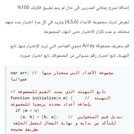
إضافة لشرح زملائي المدربين في حال لم يتم تطبيق فكرتك 100%
لنفرض لديك مجموعة الأعداد (4,5,6) وتريد في كل مرة اختيار عدد منهم
مختلف و عدم تكرار الاختيار حتى انتهاء المجموعة.
قم بتعريف مصفوفة Array تحوي العناصر التي تريد الإختيار منها, تابع
التهيئة, تابع اختيار رقم عشوائي من المصفوفة, تابع اختيار صورة.
// مجموعة الأعداد التي ستختار منها 
;
var arr
عشوائيا
// تابع التهيئة الذي يسند القيم للمصفوفة
// التهيئة 
{
)
m
,
n
(
function initialize
بإضافة أعداد محددة برمجيا للمجموعة
if
(
m 
>
 n
)
// تبديل قيم المتحولين 
];
 a
,
b
[
=
]
 b
,
a
[
للتأكد من بداية و نهاية المجال لتعمل الحلقة 
بطريقة صحيحة