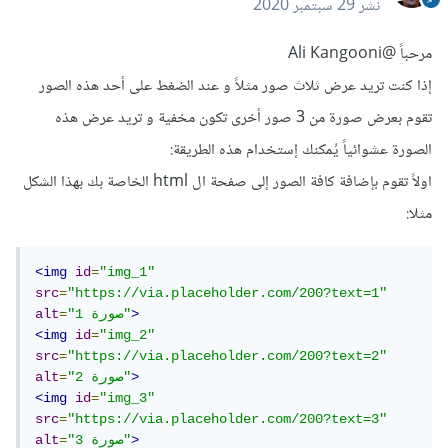
نشر
29 سبتمبر 2020
مرحباً
@Ali Kangooni
إذا كنت تريد عرض ثلاث صور مثلاً و عند الضغط على أحد هذه الصور
تقوم بعرض صورة من 3 صور أخرى تكون مخفية و تريد عرض هذه
الصورة عشوائياً يُمكنك إستخدام هذه الطريقة:
اولاً تقوم بإضافة كافة الصور إلى صفحة ال html الخاصة بك بهذا الشكل
مثلا:
<img
id
=
"img_1"
src
=
"https://via.placeholder.com/200?text=1"
>
"صورة 1"
=
alt
<img
id
=
"img_2"
src
=
"https://via.placeholder.com/200?text=2"
>
"صورة 2"
=
alt
<img
id
=
"img_3"
src
=
"https://via.placeholder.com/200?text=3"
>
"صورة 3"
=
alt