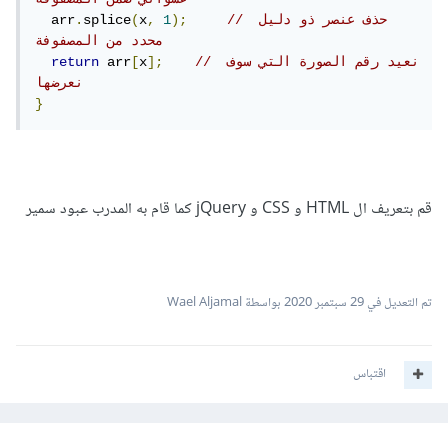
// حذف عنصر ذو دليل 
);
1
,
x
(
splice
.
  arr
محدد من المصفوفة
// نعيد رقم الصورة التي سوف 
];
x
[
 arr
return
نعرضها
}
قم بتعريف ال HTML و CSS و jQuery كما قام به المدرب عبود سمير
تم التعديل في
29 سبتمبر 2020
بواسطة Wael Aljamal
اقتباس