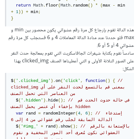
return
Math
.
floor
(
Math
.
random
()
*
(
max 
-
 min 
+
1
))
+
 min
;
}
هذه الدالة تقوم بإرجاع كل مرة رقم عشوائي يكون محصور بين min و
max فلو حددنا عند منادة الدالة المعاملات 4 و 6 فستجلب كل مرة رقم
عشوائي 4 أو 5 أو 6.
سادساً نقوم بكتابة شيفرات الجافاسكربت التي تقوم بمعالجة حدث النقر
على الصور الثلاثة الأولى و التي أعطيناها الصنف clicked_img بهذا
الشكل:
$
(
'.clicked_img'
).
on
(
'click'
,
function
()
{
// 
clicked_imgبمعنى قم بالتسمع لحدث النقر على أي 
من العناصر التي تحمل الصنف 
// في حالة حدوث الحدث قم 
();
hide
).
'.hidden'
(
  $
بإخفاء أي عنصر يحمل الصنف hidden
// إستدعاء 
);
6
,
4
(
 randomInteger
=
 rand 
var
الدالة السابقة لجلب رقم عشوائي من 4 إلى 6 
// بالإستعانة بالرقم 
();
show
).
 rand
+
'#img_'
(
  $
العشوائي نكون مُعرف أحد الصور المخفية و نقوم 