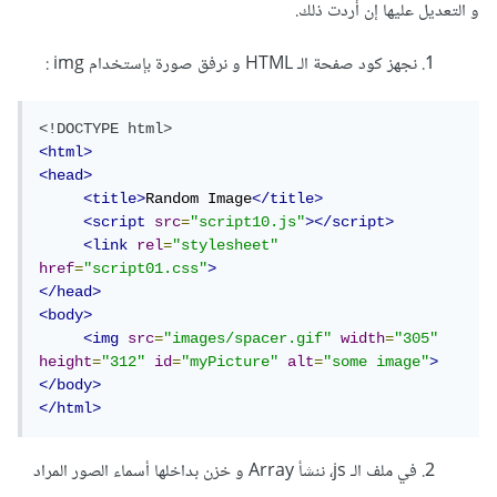
و التعديل عليها إن أردت ذلك.
1. نجهز كود صفحة الـ HTML و نرفق صورة بإستخدام img :
<!DOCTYPE html>
<html>
<head>
<title>
Random Image
</title>
<script
src
=
"script10.js"
></script>
<link
rel
=
"stylesheet"
href
=
"script01.css"
>
</head>
<body>
<img
src
=
"images/spacer.gif"
width
=
"305"
height
=
"312"
id
=
"myPicture"
alt
=
"some image"
>
</body>
</html>
2. في ملف الـ js، ننشأ Array و خزن بداخلها أسماء الصور المراد