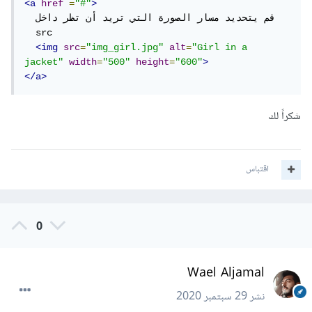
<a
href
=
"#"
>
  قم يتحديد مسار الصورة التي تريد أن تظر داخل 

  src

<img
src
=
"img_girl.jpg"
alt
=
"Girl in a 
jacket"
width
=
"500"
height
=
"600"
>
</a>
شكراً لك
اقتباس
0
Wael Aljamal
نشر
29 سبتمبر 2020