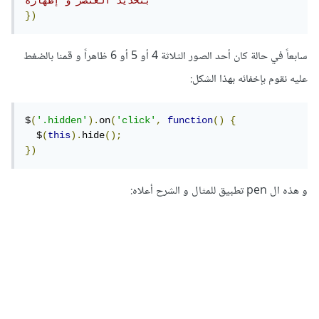
بتحديد العنصر و إظهاره
})
سابعاً في حالة كان أحد الصور الثلاثة 4 أو 5 أو 6 ظاهراً و قمنا بالضغط
عليه نقوم بإخفائه بهذا الشكل:
$
(
'.hidden'
).
on
(
'click'
,
function
()
{
  $
(
this
).
hide
();
})
و هذه ال pen تطبيق للمثال و الشرح أعلاه: