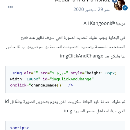
نشر
29 سبتمبر 2020
مرحبًا
@Ali Kangooni
في البداية يجب عليك تحديد الصورة التي سوف تظهر عند فتح
المستخدم للصفحة وتحديد التنسيقات الخاصة بها مع تعريفها ب id خاص
بها وليكن هنا imgClickAndChange
;
85px
:
height
"
=
style
"صورة 1"
=
src
""
=
alt
<img
width
:
198px
"
id
=
"imgClickAndChange"
onclick
=
"
changeImage
()
"
/>
ثم عليك إضافة تابع الجافا سكريبت الذي يقوم بتحويل الصورة وفقًا لل id
الذي عرفناه داخل عنصر الصورة img
<script>