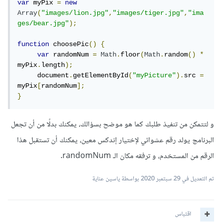
var
 myPix 
=
new
Array
(
"images/lion.jpg"
,
"images/tiger.jpg"
,
"ima
ges/bear.jpg"
);
function
 choosePic
()
{
var
 randomNum 
=
Math
.
floor
(
Math
.
random
()
*
myPix
.
length
);
     document
.
getElementById
(
"myPicture"
).
src 
=
myPix
[
randomNum
];
}
و لتتمكن من تنفيذ طلبك كما هو موضح بسؤالك، يمكنك بدلًا من أن تجعل
البرنامج يولد رقم عشوائي لإختيار إندكس معين، يمكنك أن تستقبل هذا
الرقم من المستخدم، و ترفقه مكان الـ randomNum.
تم التعديل في
29 سبتمبر 2020
بواسطة ياسين عناية
اقتباس