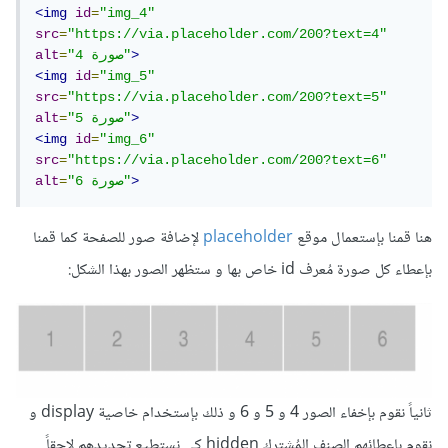
<img
id
=
"img_4"
src
=
"https://via.placeholder.com/200?text=4"
>
"صورة 4"
=
alt
<img
id
=
"img_5"
src
=
"https://via.placeholder.com/200?text=5"
>
"صورة 5"
=
alt
<img
id
=
"img_6"
src
=
"https://via.placeholder.com/200?text=6"
>
"صورة 6"
=
alt
هنا قمنا بإستعمال موقع
placeholder
لإضافة صور للصفحة كما قمنا
بإعطاء كل صورة مُعرف id خاص بها و ستظهر الصور بهذا الشكل:
ثانياً نقوم بإخفاء الصور 4 و 5 و 6 و ذلك بإستخدام خاصية display و
نقوم بإعطائهم الصنف المُشترك hidden كي نستطيع تحديدهم لاحقاً