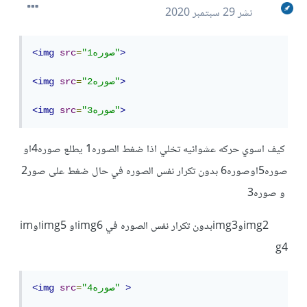
نشر
29 سبتمبر 2020
>
"صوره1"
=
src
<img
>
"صوره2"
=
src
<img
>
"صوره3"
=
src
<img
كيف اسوي حركه عشوائيه تخلي اذا ضغط الصوره1 يطلع صوره4او
صوره5اوصوره6 بدون تكرار نفس الصوره في حال ضغط على صور2
و صوره3
img2وimg3بدون تكرار نفس الصوره في img6او img5اوim
g4
>
"صوره4"
=
src
<img