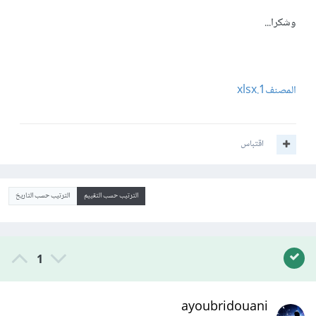
وشكرا...
المصنف1.xlsx
اقتباس
الترتيب حسب التقييم
الترتيب حسب التاريخ
1
ayoubridouani