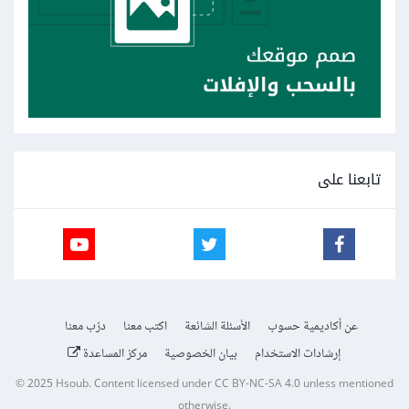
تابعنا على
عن أكاديمية حسوب
الأسئلة الشائعة
اكتب معنا
درّب معنا
إرشادات الاستخدام
بيان الخصوصية
مركز المساعدة
© 2025
Hsoub
.
Content licensed under
CC BY-NC-SA 4.0
unless mentioned
otherwise.