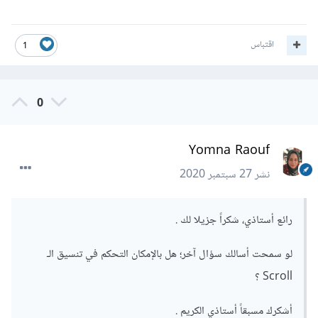
اقتباس
1
0
Yomna Raouf
نشر
27 سبتمبر 2020
أكمل في إضافة الخطوات التالية :
رائع أستاذي، شكراً جزيلا لك .
أضف direction على الكود الخاص بك كما في الكود :
لو سمحت أسالك سؤال آخر؛ هل بالإمكان التحكم في تنسيق الـ
Scroll ؟
.
card
-
body 
{
-
ms
-
flex
:
1
1
auto
;
    flex
:
1
1
auto
;
أشكرك مسبقاً أستاذي الكريم .