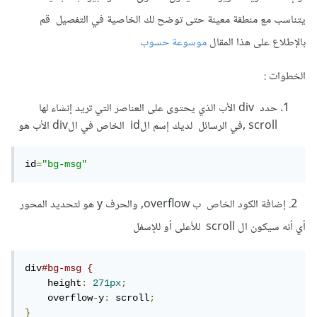
يتناسب مع منطقة معينة حتى توضح لك الخاصية في التفصيل قم
بالإطلاع على هذا المقال
موسوعة حسوب
الخطوات :
حدد div الأب الذي يحتوى على العناصر التي تريد إنشاء لها
scroll ,في الرسائل لديك إسم الid الخاص في الdiv الأب هو
id
=
"bg-msg"
2. إضافة الكود الخاص ب overflow, والحرف y هو لتحديد المحور
أي أنه سيكون ال scroll للأعلى أو للإسفل
div
#bg-msg {
    height
:
271px
;
    overflow
-
y
:
 scroll
;
}