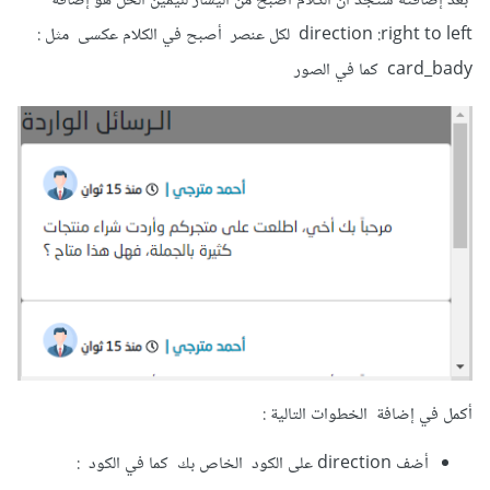
بعد إضافته ستجد أن الكلام أصبح من اليسار لليمين الحل هو إضافة
direction :right to left لكل عنصر أصبح في الكلام عكسى مثل :
card_bady كما في الصور
div
#bg-msg {
    height
:
271px
;
    overflow
-
y
:
 scroll
;
}
كما في الصورة :
أكمل في إضافة الخطوات التالية :
أضف direction على الكود الخاص بك كما في الكود :