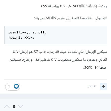
يمكنك إضافة scroller على div بواسطة css.
للتطبيق ، أضف هذا النمط إلى عنصر div الخاص بك:
overflow-y: scroll;

height: XXpx;
سيكون الإرتفاع الذي تحدده حيث قد رمزت له ب XX هو إرتفاع div
العادي وبمجرد ما ستكون محتويات div تتجاوز هذا الإرتفاع, فسيظهر
حينها scroller.
اقتباس
1
0