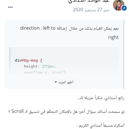
عبد الواحد الحدادي
نشر
27 سبتمبر 2020
نعم يمكن القيام بذلك من خلال إضافة direction : left to
right
div
#bg-msg {
    height
:
271px
;
    overflow
-
y
:
 scroll
;
   direction
:
ltr
;
أظهر المزيد
}
رائع أستاذي، شكراً جزيلا لك .
بعد إضافته ستجد أن الكلام أصبح من اليسار لليمين الحل هو
لو سمحت أسالك سؤال آخر؛ هل بالإمكان التحكم في تنسيق الـ Scroll ؟
إضافة direction :right to left لكل عنصر أصبح في الكلام
عكسى مثل : card_bady كما في الصور
أشكرك مسبقاً أستاذي الكريم .