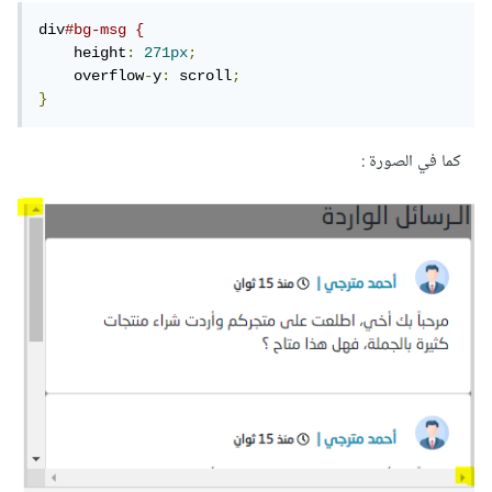
div
#bg-msg {
    height
:
271px
;
    overflow
-
y
:
 scroll
;
}
كما في الصورة :