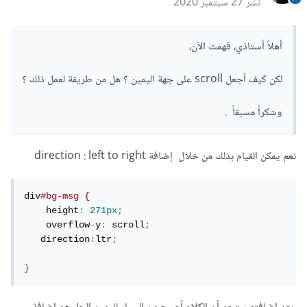
نشر
27 سبتمبر 2020
    height
:
271px
;
    overflow
-
y
:
 scroll
;
}
أهلاً أستاذي، فهمت الآن،
نتيجة الكود كما في الصورة :
لكن كيف أجعل scroll على جهة اليمين ؟ هل من طريقة لعمل ذلك ؟
وشكراً مسبقاً .
نعم يمكن القيام بذلك من خلال إضافة direction : left to right
div
#bg-msg {
    height
:
271px
;
    overflow
-
y
:
 scroll
;
   direction
:
ltr
;
}
3. في حال أنك استخدمت overflow بدون إضافة
محور سيظهر ال scroll حول المحورين x,y