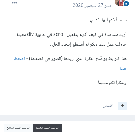
نشر
27 سبتمبر 2020
مـرحباً بكم أيها الكرام،
أريد مساعدة في كيف أقوم بتفعيل scroll في حاوية div معينة،
حاولت عمل ذلك ولكم لم أستطع إيجاد الحل .
هذا الـرابط يوضّح الفكرة الذي أريدها (الصور في الصفحة) -
اضغط
هـنـا
.
وشكراً لكم مسبقاً
اقتباس
الترتيب حسب التقييم
الترتيب حسب التاريخ