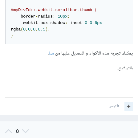
#myDivId::-webkit-scrollbar-thumb {
    border
-
radius
:
10px
;
-
webkit
-
box
-
shadow
:
 inset 
0
0
6px
rgba
(
0
,
0
,
0
,
0.5
);
}
يمكنك تجربة هذه الأكواد و التعديل عليها من
هنا
.
بالتوفيق.
اقتباس
0