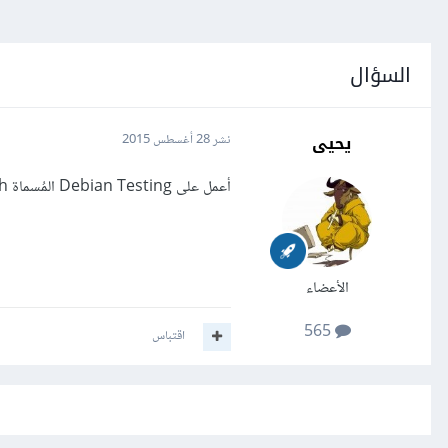
السؤال
يحيى
نشر
28 أغسطس 2015
أعمل على Debian Testing المُسماة stretch، كيف أثبت apache وعدة php ؟
الأعضاء
565
اقتباس