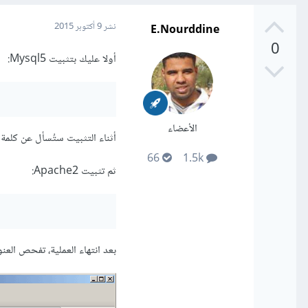
E.Nourddine
نشر
9 أكتوبر 2015
0
أولا عليك بتثبيت Mysql5:
الأعضاء
أثناء التثبيت ستُسأل عن كلمة 
66
1.5k
ثم تثبيت Apache2:
بعد انتهاء العملية، تفحص العن