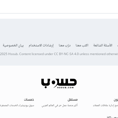
الأسئلة الشائعة
اكتب معنا
درّب معنا
إرشادات الاستخدام
بيان الخصوصية
 2025
Hsoub
.
Content licensed under
CC BY-NC-SA 4.0
unless mentioned otherwi