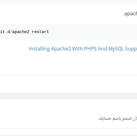
it
.
d
/
apache2 restart
Installing Apache2 With PHP5 And MySQL Sup
آن
لتنشر باسم حسابك.