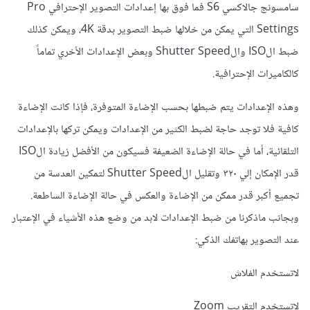
سامسونج جالاكسي S6 فما فوق بها إعدادات التصوير الإحترافي Pro
Settings التي يمكن من خلالها ضبط التصوير بدقة 4K، ويمكن كذلك
ضبط الISO والShutter Speed وبعض الإعدادات الأخري تماماً
كالكاميرات الإحترافية.
وهذه الإعدادات يتم ضبطها بحسب الإضاءة المتوفرة، فإذا كانت الإضاءة
كافية فلا توجد حاجة لضبط الكثير من الإعدادات ويمكن تركها بالإعدادات
التلقائية، أما في حالة الإضاءة الضعيفة فسيكون من الأفضل زيادة الISO
قدر الإمكان إلي ٣٢٠ وتقليل الShutter Speed لتمكين العدسة من
تجميع أكبر قدر ممكن من الإضاءة والعكس في حالة الإضاءة الساطعة.
وبجانب ماذكرنا من ضبط الإعدادات لابد من وضع هذه الأشياء في الإعتبار
عند التصوير بهاتفك الذكي:
لاتستخدم الفلاش
لاتستخدم التقريب Zoom