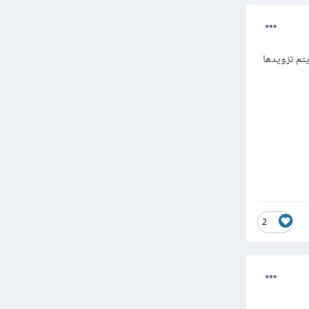
م تزويدها
2