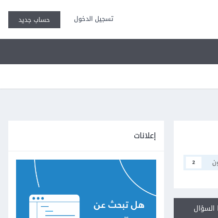
تسجيل الدخول
حساب جديد
إعلانات
ن
2
السؤال