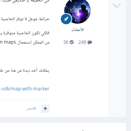
في الحقيقة يا صديقي طلبك 
خرائط غوغل لا توفر الخاصية ا
الأعضاء
من الممكن استعمال custom maps وعرض عليها النقاط التي تمعلم مكان سيارة الاسعاف وللأسف لا يوجد
38
248
يمكنك أخد نبدة من هنا عن طر
d-sdk/map-with-marker
اقتباس