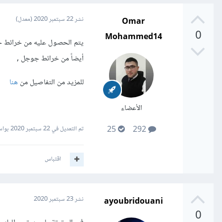
Omar
نشر
22 سبتمبر 2020
(معدل)
0
Mohammed14
يتم الحصول عليه من خرائط 
أيضاً من خرائط جوجل ,
للمزيد من التفاصيل من
هنا
الأعضاء
تم التعديل في
22 سبتمبر 2020
بواسطة ad2
25
292
اقتباس
ayoubridouani
نشر
23 سبتمبر 2020
0