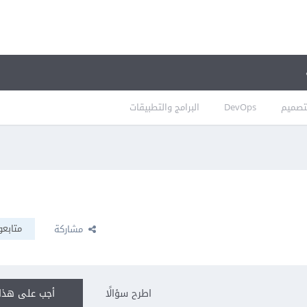
تصميم
DevOps
البرامج والتطبيقات
متابعو
مشاركة
اطرح سؤالًا
أجب على هذا 