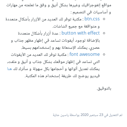
مواقع إنفوجرافيك وغيرها بشكل أنيق و وفق ما تعلمته من مهارات
و أساسيات في التصميم :
btn.css
: مكتبة توفر لك العديد من الأزرار بأشكال متعددة
و متوافقة مع جميع الشاشات.
button with effect
: عدة أزرار بأشكال متعددة
بالإضافة لوجود أيقونات تساعد في إظهار مظهر جذاب و
عصري، يمكنك الإستعانة بهم و إستخدامهم بسيط.
font awesome
: مكتبة توفر لك العديد من الأيقونات
التي تساعد في إظهار موقعك بشكل جذاب و أنيق و ملفت،
يمكنك تعديل ألوانها و أحجامها بكل سهولة و سأترك لك
هنا
فيديو يوضح لك طريقة إستخدام هذه المكتبة.
بالتوفيق.
تم التعديل في
23 سبتمبر 2020
بواسطة ياسين عناية