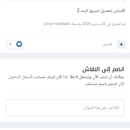
إقتباس لتعديل تنسيق البند 2
تم التعديل في
22 سبتمبر 2020
بواسطة Omar Haddad2
اقتباس
1
انضم إلى النقاش
يمكنك أن تنشر الآن وتسجل لاحقًا. إذا كان لديك حساب،
فسجل الدخول
الآن
لتنشر باسم حسابك.
3- إنشاء نموذج أولي أو ما يعرف بنموذج ال prototype:
وهو أن تتخيل الموقع الذي طلبه العميل وتقوم برسمه إما
أجب على هذا السؤال...
على ورقة أو على
برامج
مخصصة لإنشاء النماذج الأولية ,بعد
أن تخطط النموذج الأولي ترسله للعميل ثم تستمع للعميل