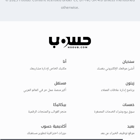
© 2025
Hsoub
.
Content licensed under
CC BY-NC-SA 4.0
unless mentioned
otherwise.