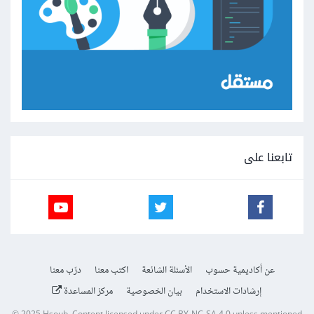
الألوان وكيف يكون نمط العرض.
أيضا ، إذا كان الموقع مخصصًا لمنتجات الشوكولاتة ،
فابحث عن موقع مشابه وشاهد كيف تتسق الألوان وكيف
يكون نمط العرض
** ثم حدد قدراتك البرمجية :
لو الموقع تستطيع إنجازه كامل فقم بالعمل ك
full stack
تابعنا على
developer
أي أنك تقوم برمجة الواجهات ثم برمجة
الخلفية أي البرمجة بلغات السيرفر لو تستطيع برمجة
الواجهات(front end ) فقط فأبحث عن شخص back
end developer
عن أكاديمية حسوب
الأسئلة الشائعة
اكتب معنا
درّب معنا
إرشادات الاستخدام
بيان الخصوصية
مركز المساعدة