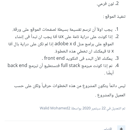
لون فرعي.
تنفيذ الموقع :
يجب اولأ أن ترسم تقسيمة بسيطة لصفحات الموقع على ورقة.
إذا كونت على دراية تامة على ui ux يجب ان تبدأ فى إنشاء
الموقع على برامج مثل adobe x d إذا لم تكن على دراية بال ui
u x فيمكنك ان تخطي هذه الخطوة.
يمكنك الأن البدء فى التكويد front end .
ثم إذا كونت مبرمج full stack فتستطيع أن تبرمج back end
أيضًا .
ليس دائمأ يتكون المشروع من هذه الخطوات حرفياً ولكن على حسب
العميل والمشروع .
تم التعديل في
22 سبتمبر 2020
بواسطة Walid Mohamed2
اقتباس