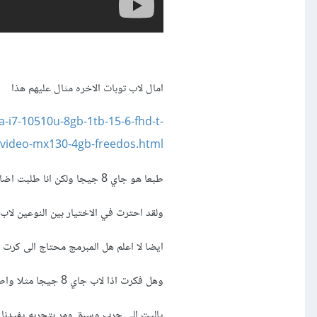
امال لاب توبات الاخره مثال عليهم هذا
-i7-10510u-8gb-1tb-15-6-fhd-t-
video-mx130-4gb-freedos.html
طبعا هو جاي 8 جيجا ولكن انا طلبت اضافه له حتى يصبح 16 جيجا مع قرص ssd
ولقد احترت في الاختيار بين النوعين لاب
ايضا لا اعلم هل المبرمج محتاج الى كرت شا
وهل فكرت اذا لاب جاي 8 جيجا مثلا واطلب منه يعمله 16 بيكون مثل الي جاي من المصنع 16 في الاداء؟
ياليت الي جرب وسبق ومر بتجربه يفيدنا