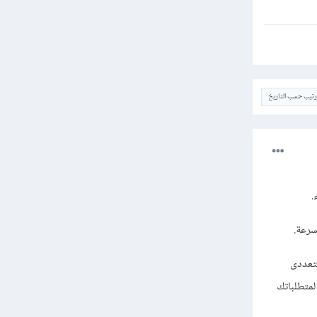
ترتيب حسب التاريخ
 لا يتعددى
ة لسعره المرتفع مقارنة مع Asus، وبالنسبة لمتطلباتك