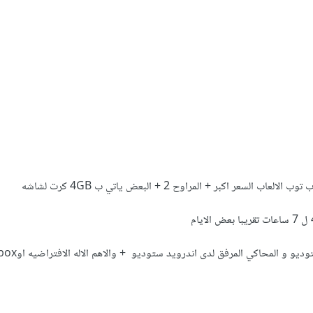
عر اكبر + المراوح 2 + البعض ياتي ب 4GB كرت لشاشه
استخدام اندرويد ستوديو والفيجول ستود