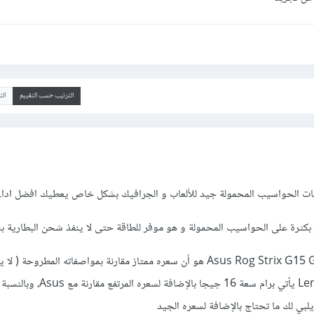
الترتيب حسب التقييم
ال
سبب اختياري Asus Rog Strix G15 G512LI هو أن سعره ممتاز مقارنة بمواصفاته المطروحة (
900$ )، لابتوب Lenovo يأتي برام سعة 16 جيجا بالإضاف