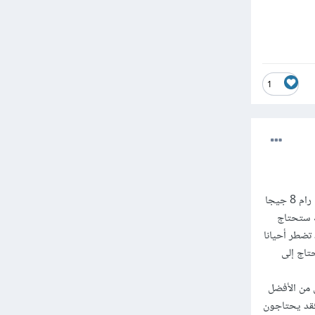
1
هناك بعض المواصفات البسيطة التى يجب عليك مراعاتها مثل الذاكرة والمعالج والسرعة، انت بحاجة إلى رام 8 جيجا
لواقع الإفتراضى) فإنك ستحتاج
ل وذلك لتحمل البرامج الثقيلة و بيئة التطوير المتكاملة (IDE) وقد تضطر أحيانا
ملك. أما بالنسبة لمبرمج الألعاب ومطور VR فإنه يحتاج إلى
الميزانية المحدودة يمكنهم العمل على أجهزة ذات معالج Intel Core i3 لكن من الأفضل
ورى فقد يحتاجون