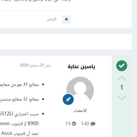
اقتباس
ياسين عناية
نشر
21 سبتمبر 2020
معالج H: هو من معالجات الحواسيب المحمولة جيد للألعاب و الجرافيك بشكل خاص يعطيك افضل اداء.
1
معالج U: معالج منتشر بكثرة على الحواسيب المحمولة و هو موفر للطاقة حتى لا ينفذ شحن البطارية بسرعة.
الأعضاء
19
140
نجد أن لابتوب Asus يلبي لك ما تحتاج بالإضافة لسعره الجيد