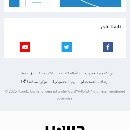
تابعنا على
عن أكاديمية حسوب
الأسئلة الشائعة
اكتب معنا
درّب معنا
إرشادات الاستخدام
بيان الخصوصية
مركز المساعدة
© 2025
Hsoub
.
Content licensed under
CC BY-NC-SA 4.0
unless mentioned
otherwise.