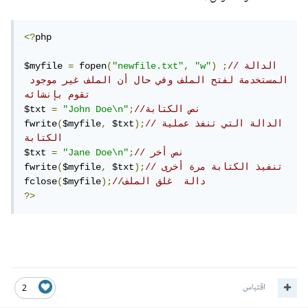
<?
php

//الدالة 
;
)
"w"
,
"newfile.txt"
(
 fopen
=
$myfile 
المستخدمة لفتح الملف وفي حال أن الملف غير موجود 
تقوم بإنشائه 
//نص الكتابة 
;
"John Doe\n"
=
$txt 
//الدالة التي تنفذ عملية 
);
 $txt
,
$myfile
(
fwrite
الكتابة 
// نص أخر 
;
"Jane Doe\n"
=
$txt 
// تنفيذ الكتابة مرة أخرى 
);
 $txt
,
$myfile
(
fwrite
//دالة  غلق الملف 
);
$myfile
(
fclose
?>
اقتباس
2