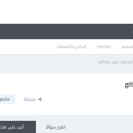
تصميم
DevOps
البرامج والتطبيقات
ات على github
متابعو
مشاركة
اطرح سؤالًا
أجب على هذا 