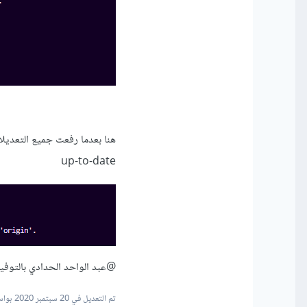
up-to-date
@عبد الواحد الحدادي
بالتوفيق
تم التعديل في
20 سبتمبر 2020
بواسطة ad2