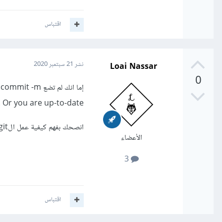
اقتباس
Loai Nassar
نشر
21 سبتمبر 2020
0
إما انك لم تضع git commit -m ""
Or you are up-to-date !
انصحك بفهم كيفية عمل الgit
الأعضاء
3
اقتباس