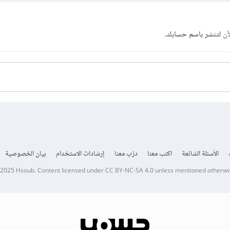
آن
لتنشر باسم حسابك.
الأسئلة الشائعة
اكتب معنا
درّب معنا
إرشادات الاستخدام
بيان الخصوصية
 2025
Hsoub
.
Content licensed under
CC BY-NC-SA 4.0
unless mentioned otherwi