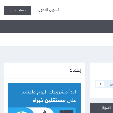
تسجيل الدخول
حساب جديد
إعلانات
ن
2
السؤال