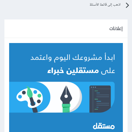
اذهب إلى قائمة الأسئلة
and up) */
@media
 only screen 
and
(
min
-
width
:
992px
)
{...}
إعلانات
/* Extra large devices (large laptops and 
desktops, 1200px and up) */
@media
 only screen 
and
(
min
-
width
:
1200px
)
{...}
يمكنك التعلم من خلال هذه السلسلة:
الفيديو الأول
لاحقا أنصحك بتعلم إطار العمل الخاص ب JS+CSS الذي
يدعى
Bootstrap
وهو إطار العمل الأكثر شهرة لتصميم واجهات
المستخدم في الويب Front-end