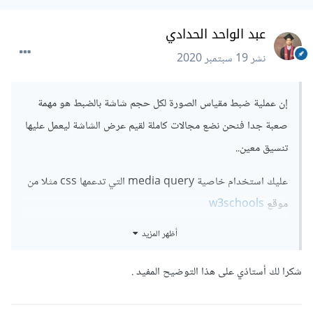
عبد الواحد الحدادي
نشر
19 سبتمبر 2020
إن عملية ضبط مقياس الصورة لكل حجم شاشة بالضبط هو مهمة
صعبة جدا فنحن نضع مجالات كاملة لقيم عرض الشاشة ليعمل عليها
تنسيق معين..
عليك استخدام خاصية media query التي تدعمها css مثلا من
موقع
w3schools
أظهر المزيد
@media
 only screen 
and
(
max
-
width
:
600px
)
{
شكرا لك أستاذي على هذا التوضيح المفيد .
  body 
{
    background
-
color
:
 lightblue
;
}