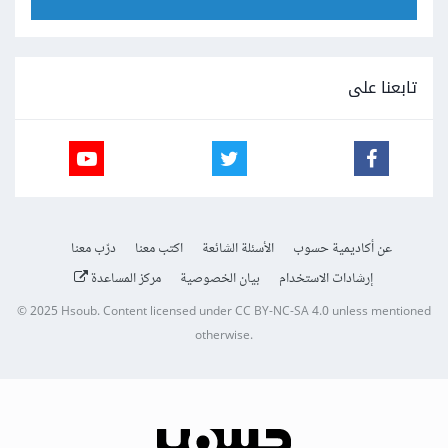
تابعنا على
عن أكاديمية حسوب
الأسئلة الشائعة
اكتب معنا
درّب معنا
إرشادات الاستخدام
بيان الخصوصية
مركز المساعدة
© 2025
Hsoub
.
Content licensed under
CC BY-NC-SA 4.0
unless mentioned
otherwise.