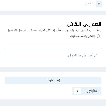
}
اقتباس
كما لدينا نقاط مفصلية لحجم الشاشات يُعمل بها عالميا:
انضم إلى النقاش
يمكنك أن تنشر الآن وتسجل لاحقًا. إذا كان لديك حساب،
فسجل الدخول
/* Extra small devices (phones, 600px and 
الآن
لتنشر باسم حسابك.
down) */
@media
 only screen 
and
(
max
-
width
:
600px
)
{...}
أجب على هذا السؤال...
/* Small devices (portrait tablets and 
large phones, 600px and up) */
@media
 only screen 
and
(
min
-
width
:
600px
)
{...}
مشاركة
/* Medium devices (landscape tablets, 768px 
and up) */
)
متابعون
768px
:
width
-
min
(
and
 only screen 
@media
2
{...}
/* Large devices (laptops/desktops, 992px 