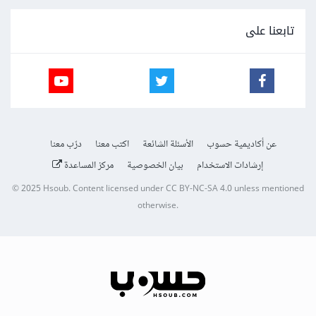
تابعنا على
عن أكاديمية حسوب
الأسئلة الشائعة
اكتب معنا
درّب معنا
إرشادات الاستخدام
بيان الخصوصية
مركز المساعدة
© 2025
Hsoub
.
Content licensed under
CC BY-NC-SA 4.0
unless mentioned
otherwise.