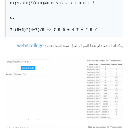
6+(5-8+3)*(8+3)=> 6 5 8 - 3 + 8 3 + * +
c.

7-(5+6)*(4+7)/5 => 7 5 6 + 4 7 + * 5 / -
يمكنك استخدام هذا الموقع لحل هذه المعادلات :
web4college