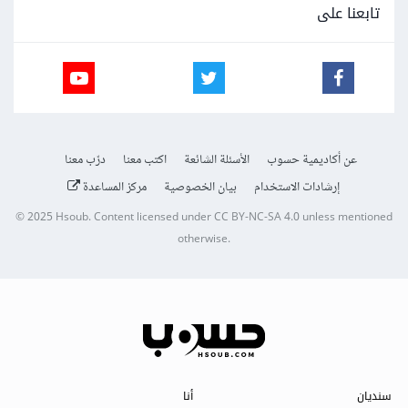
تابعنا على
عن أكاديمية حسوب
الأسئلة الشائعة
اكتب معنا
درّب معنا
إرشادات الاستخدام
بيان الخصوصية
مركز المساعدة
© 2025
Hsoub
.
Content licensed under
CC BY-NC-SA 4.0
unless mentioned
otherwise.