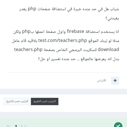
شباب هل في حد عنده خبرة في استضافة صفحات php يقدر
يفيدني؟
انا بستخدم استضافة firebase واول صفحة اعملها بphp ولكن
مثلا لو لينك الموقع test.com/teachers.php بلاقيه قام عامل
download للسكربت البرمجي الخاص بصفحة teachers.php
بدل انه يعرضها عالموقع ... حد عنده تفسير او حل؟
اقتباس
الترتيب حسب التقييم
الترتيب حسب التاريخ