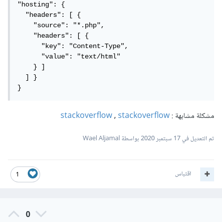
"hosting": {

  "headers": [ {

    "source": "*.php",

    "headers": [ {

      "key": "Content-Type",

      "value": "text/html"

    } ]

  ] }

}
مشكلة مشابهة :
stackoverflow
,
stackoverflow
تم التعديل في
17 سبتمبر 2020
بواسطة Wael Aljamal
اقتباس
1
0