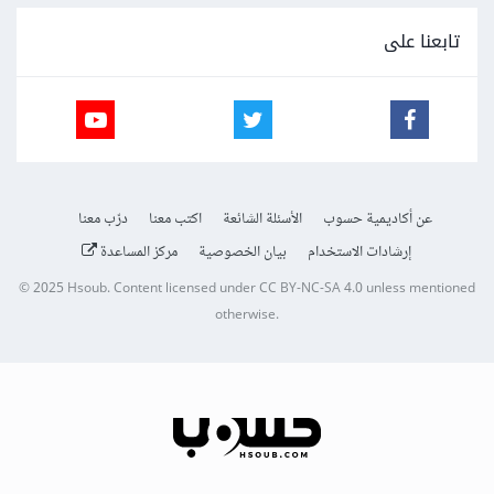
تابعنا على
عن أكاديمية حسوب
الأسئلة الشائعة
اكتب معنا
درّب معنا
إرشادات الاستخدام
بيان الخصوصية
مركز المساعدة
© 2025
Hsoub
.
Content licensed under
CC BY-NC-SA 4.0
unless mentioned
otherwise.