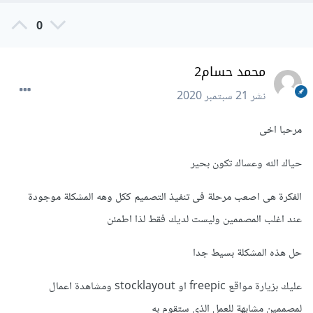
0
محمد حسام2
نشر
21 سبتمبر 2020
مرحبا اخى
حياك الله وعساك تكون بحير
الفكرة هى اصعب مرحلة فى تنفيذ التصميم ككل وهه المشكلة موجودة
عند اغلب المصممين وليست لديك فقط لذا اطمئن
حل هذه المشكلة بسيط جدا
عليك بزيارة مواقع freepic او stocklayout ومشاهدة اعمال
لمصممين مشابهة للعمل الذى ستقوم به