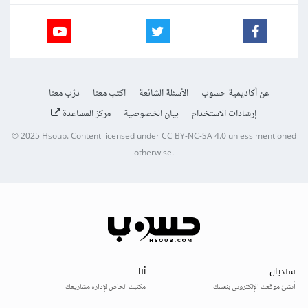
عن أكاديمية حسوب
الأسئلة الشائعة
اكتب معنا
درّب معنا
إرشادات الاستخدام
بيان الخصوصية
مركز المساعدة
© 2025
Hsoub
.
Content licensed under
CC BY-NC-SA 4.0
unless mentioned
otherwise.