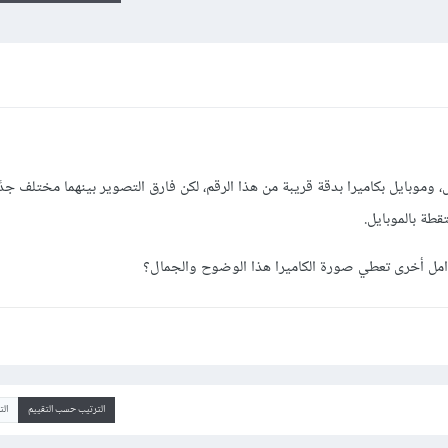
cano بدقة 14.5 ميغا بكسل، وموبايل بكاميرا بدقة قريبة من هذا الرقم، لكن فارق التصوير بينهما مختلف 
تقطة بالموبايل.
امل أخرى تعطي صورة الكاميرا هذا الوضوح والجمال؟
الترتيب حسب التقييم
ال