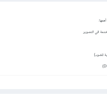
همها:
خدمة في التصوير
ة للضوء)