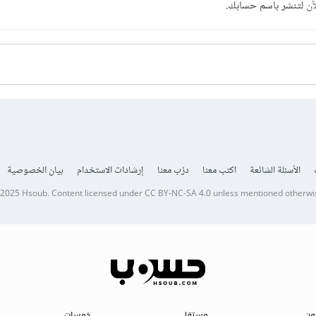
آن
لتنشر باسم حسابك.
الأسئلة الشائعة
اكتب معنا
درّب معنا
إرشادات الاستخدام
بيان الخصوصية
 2025
Hsoub
.
Content licensed under
CC BY-NC-SA 4.0
unless mentioned otherwi