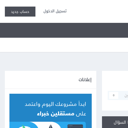
تسجيل الدخول
حساب جديد
إعلانات
ن
0
السؤال