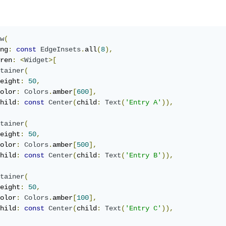
w
(
ng
:
const
EdgeInsets
.
all
(
8
),
ren
:
<
Widget
>[
tainer
(
eight
:
50
,
olor
:
Colors
.
amber
[
600
],
hild
:
const
Center
(
child
:
Text
(
'Entry A'
)),
tainer
(
eight
:
50
,
olor
:
Colors
.
amber
[
500
],
hild
:
const
Center
(
child
:
Text
(
'Entry B'
)),
tainer
(
eight
:
50
,
olor
:
Colors
.
amber
[
100
],
hild
:
const
Center
(
child
:
Text
(
'Entry C'
)),