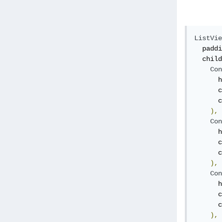
ListVie
  paddi
  child
Con
      h
      c
      c
),
Con
      h
      c
      c
),
Con
      h
      c
      c
),