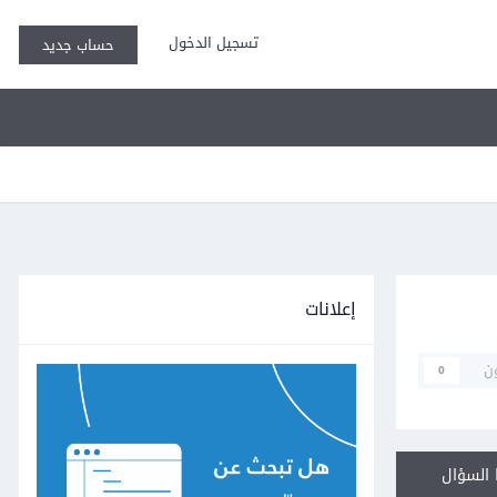
تسجيل الدخول
حساب جديد
إعلانات
ن
0
السؤال