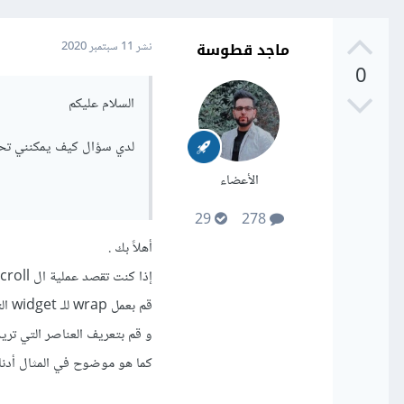
ماجد قطوسة
نشر
11 سبتمبر 2020
0
السلام عليكم
لدي سؤال كيف يمكنني تحر
الأعضاء
29
278
أهلاً بك .
إذا كنت تقصد عملية ال scroll فهي أمر بسيط
قم بعمل wrap للـ widget التي تستخدمها لعرض لعرض العناصر علىيها في صفحة التطبيق خاصتك بـ ListView
و قم بتعريف العناصر التي تريد عرضها داخل ال ListView ، بحيث ا
كما هو موضوح في المثال أدنا