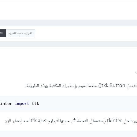
الترتيب حسب التقييم
ال
,
بة بهذه الطريقة:
inter 
import
 ttk
بة ttk عند إنشاء الزر: