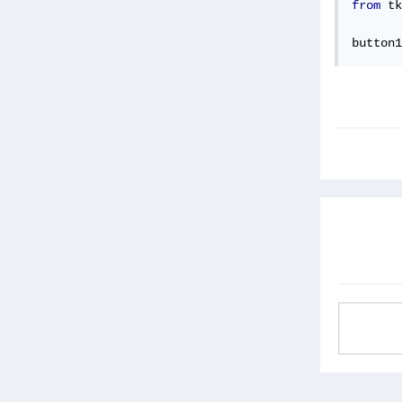
from
 tk
button1