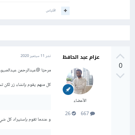
اقتباس
عزام عبد الحافظ
نشر
11 سبتمبر 2020
0
مرحبًا
@عبدالرحمن عبدالصبور
كل منهم يقوم بإنشاء زر لكن تستعمل tkk.Button() عندما تقوم بإستيراد المكت
الأعضاء
26
667
و عندما تقوم بإستيراد كل شيء داخل tkinter بإستعمال النجمة * , حينها لا يلزم كتا