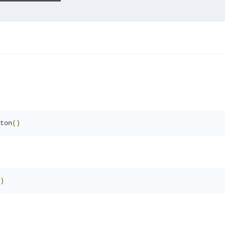
ton
()
)