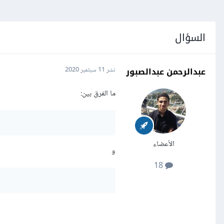
السؤال
عبدالرحمن عبدالصبور
نشر
11 سبتمبر 2020
ما الفرق بين:
الأعضاء
و
18