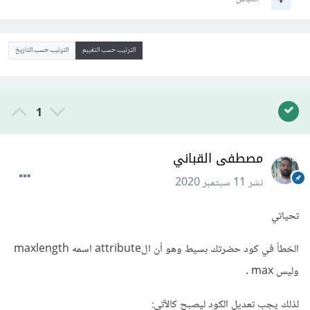
الترتيب حسب التقييم
الترتيب حسب التاريخ
1
مصطفى القباني
نشر
11 سبتمبر 2020
تحياتي
الخطأ في كود حضرتك بسيط وهو أن الattribute اسمه maxlength
وليس max .
لذلك يجب تعديل الكود ليصبح كالآتي: