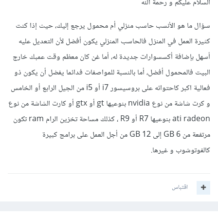
السلام عليكم و رحمة الله
سؤال ما هو الأنسب حاسب منزلي أم محمول يرجع إليك، حيث إذا كنت
كثيرة العمل في المنزل فالحاسب المنزلي يكون أفضل لأن التعديل عليه
أسهل بإضافة أكسسوارات جديدة له، أما غن كان معظم وقت عمبك خارج
البيت فالمحمول أفضل، أما بالنسبة للمواصفات فدائما يفضل أن يكون ذو
فعالية اكبر كاحتوائه على بروسيسور i7 أو i5 من الجيل الرابع أو الخامس
و كرت شاشة من نوع nvidia بنوعيها gt أو gtx أو كارت الشاشة من نوع
ati radeon بنوعيها R7 أو R9 ، كذلك مساحة تخزين الرام ram تكون
مرتفعة من 6 GB إلى 12 GB من أجل العمل على برامج كبيرة
كالفوتوشوب و غيرها.
اقتباس