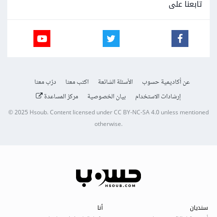
تابعنا على
عن أكاديمية حسوب
الأسئلة الشائعة
اكتب معنا
درّب معنا
إرشادات الاستخدام
بيان الخصوصية
مركز المساعدة
© 2025
Hsoub
.
Content licensed under
CC BY-NC-SA 4.0
unless mentioned
otherwise.