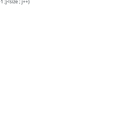
for(int j=i+1 ;j<size ; j++)
if(v[i]<v[j])
[i];
]= v[j];
=p;