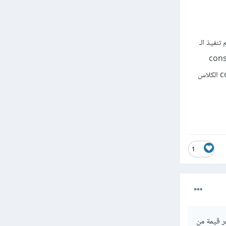
اً وبعدها يتم تنفيذ الـ
paramet يتم تمريرها إلى constructor
الكلاس الأب عندها لايمكن عمل constructor للكلاس الوراث بدون تمرير المتغيرات الخاصة بـ constructor الكلاس
1
يجاد اكبر قيمة واصغر قيمة من