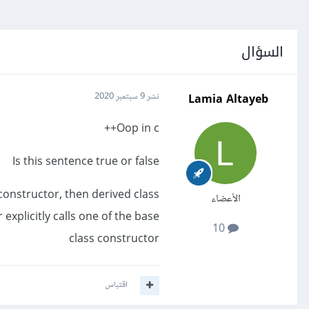
السؤال
Lamia Altayeb
نشر
9 سبتمبر 2020
Oop in c++
Is this sentence true or false
constructor, then derived class
الأعضاء
explicitly calls one of the base
10
class constructor
اقتباس