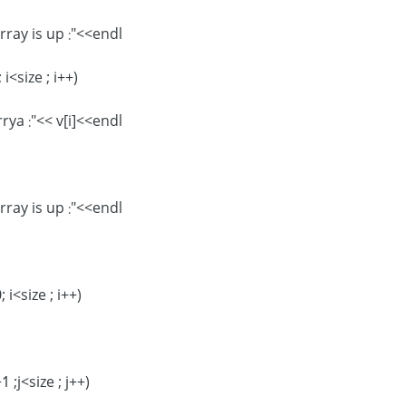
cout<<" array is up :"<<endl;
for(int i=0; i<size ; i++)
cout<<"arrya :"<< v[i]<<endl;
cout<<" array is up :"<<endl;
for(int i= 0; i<size ; i++)
for(int j=i+1 ;j<size ; j++)