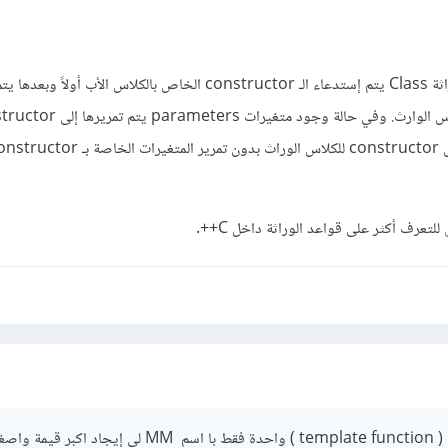
الجملة صائبة لأنه دائماً عند وراثة Class يتم إستدعاء الـ constructor الخاص بالكلاس الأب أول
constructor الخاص بالكلاس الوارث. وفي حالة وجود متغيرات ers
للتعرف أكثر على قواعد الوراثة داخل C++.
اكتب برنامج تستخدم فية ( template function ) واحدة فقط با اسم MM لي إ