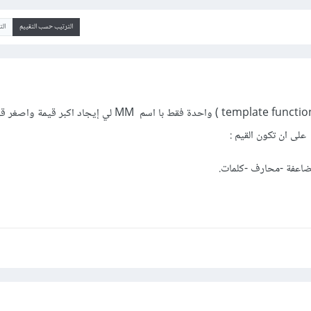
الترتيب حسب التقييم
ال
اكتب برنامج تستخدم فية ( template function ) واحدة فقط با اسم MM لي إيجاد
لى ان تكون القيم :
ضاعفة -محارف -كلمات.