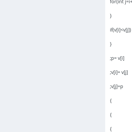
{
{
p= v
v[i
v[j]
}
}
}