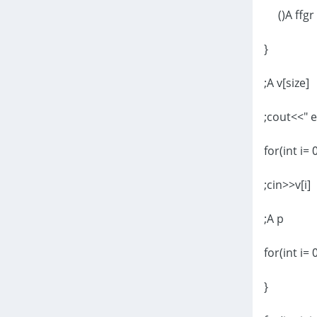
A ffgr()
{
A v[size];
cin>>v[i];
A p;
{