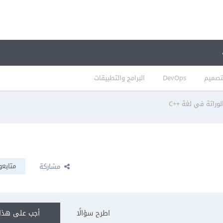
تصميم
DevOps
البرامج والتطبيقات
لوراثة في لغة ++C
متابعو
مشاركة
اطرح سؤالًا
أجب على هذا 