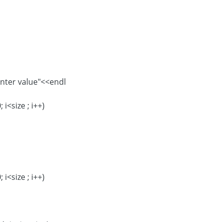
cout<<" enter value"<<endl;
for(int i= 0; i<size ; i++)
for(int i= 0; i<size ; i++)