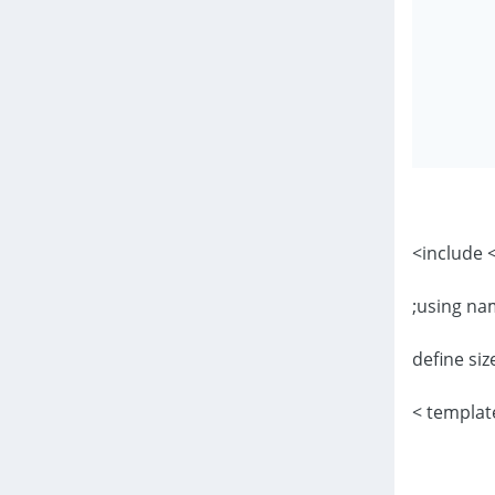
using na
define siz
template