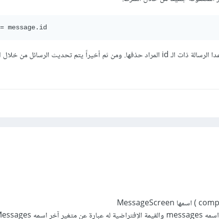
= message.id
أي يتم إبقاء جميع الرسائل ماعدا الرسالة ذات الـ id المراد حذفها. ومن ثم أخيراً يتم تحديث الرسائل م
لديك متغير ( state ) اسمه messages والقيمة الإفتراضية 