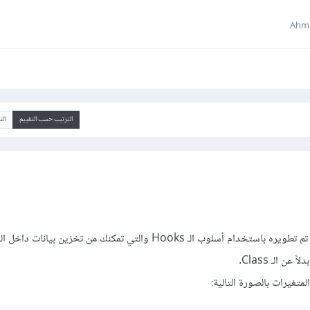
الترتيب حسب التقييم
ال
الكود عبارة عن مكون React تم تطويره باستخدام أسلوب الـ Hooks والتي تمكنك من تخزين 
متغيرات بالصورة التالية: