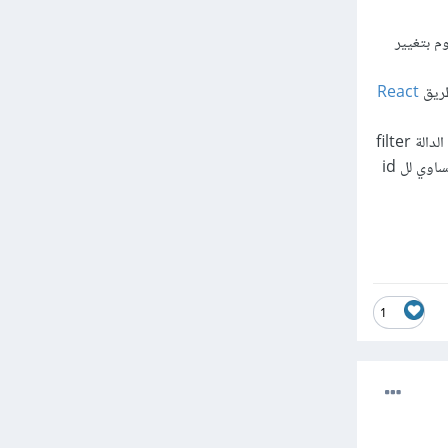
re والقيمة الإفتراضية له عبارة عن متغير آخر اسمه false ويقوم بتغيير
React
الدالة تقوم باستقبال parameter اسمه message وتقوم بحذف العنصر الذي يكون ال id خاصته مساوي لل id
1