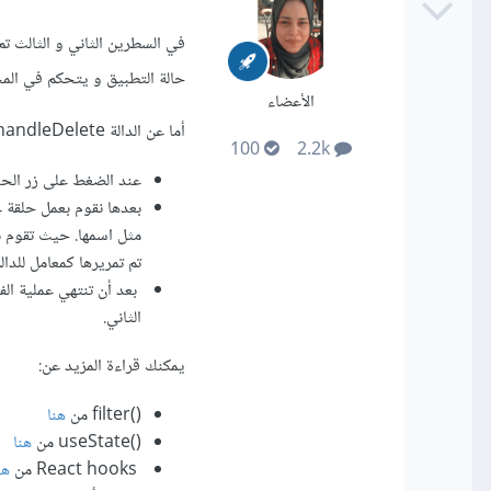
حالة التطبيق و يتحكم في الم
الأعضاء
أما عن الدالة handleDelete فهي تعمل كما يلي:
100
2.2k
عند الضغط على زر الحذف
مثل اسمها. حيث تقوم بع
تم تمريرها كمعامل للدالة andleDelete
الثاني.
يمكنك قراءة المزيد عن:
()filter من
هنا
()useState من
هنا
React hooks من
هن