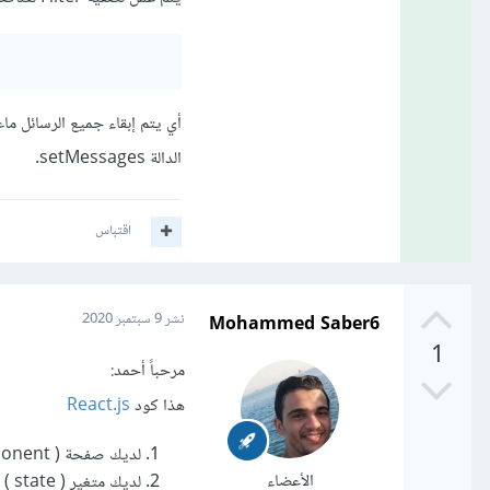
الدالة setMessages.
اقتباس
Mohammed Saber6
نشر
9 سبتمبر 2020
1
مرحباً أحمد:
هذا كود
React.js
لديك صفحة ( component ) اسمها MessageScreen
الأعضاء