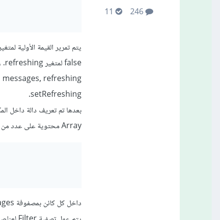
11
246
lse
setRefreshing.
Array محتوية على عدد من الكائنات Objects تمثل الرسائل بالشكل التالي:
يتم عمل تصفية Filter لعناصر المصفوفة جميعاً من خلال الشرط: