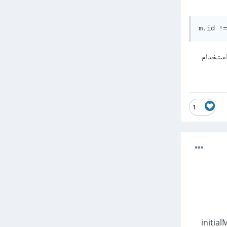
m.id !=
ن خلال استخدام
1
له عبارة عن متغير آخر اسمه initialMessages