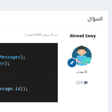
السؤال
Ahmed Sawy
نشر
9 سبتمبر 2020
(معدل)
الأعضاء
225