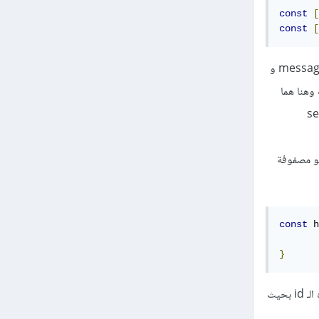
const
[
const
[
يتم تمرير القيمة الأولية لمتغير البيانات للدالة الخاصة بـ useState والتي هي initialMessages لمتغير messages و
ات وهنا هما
ما setMessages,
ي تم تعريفه سابقاً، وهو مصفوفة
const
 h
}
داخل كل كائن بمصفوفة messages توجد id مميزة للرسالة وعند الرغبة في حذف رسالة معينة تستعمل هذه الـ id بحيث