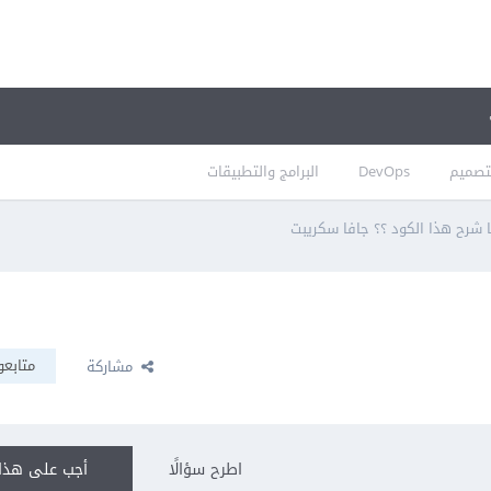
تصميم
DevOps
البرامج والتطبيقات
 شرح هذا الكود ؟؟ جافا سكريبت
متابعو
مشاركة
اطرح سؤالًا
أجب على هذا 