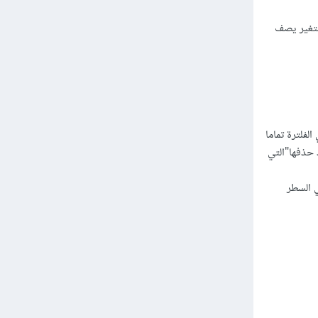
useStat. و ال state هي عبارة عن متغير يصف
لى جميع الرسائل الموجودة باستخدام الmethod filter و وظيفة filter هي الفلترة تماما
 حذفها"التي
SetM التي تم تعريفها في السطر