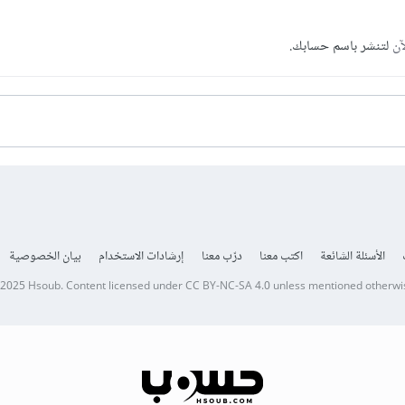
آن
لتنشر باسم حسابك.
الأسئلة الشائعة
اكتب معنا
درّب معنا
إرشادات الاستخدام
بيان الخصوصية
 2025
Hsoub
.
Content licensed under
CC BY-NC-SA 4.0
unless mentioned otherwi