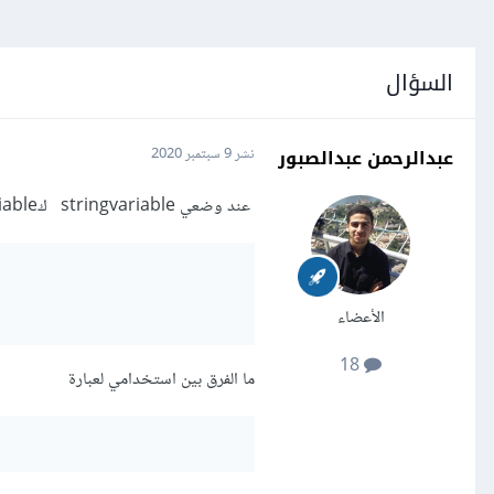
السؤال
عبدالرحمن عبدالصبور
نشر
9 سبتمبر 2020
عند وضعي stringvariable كTextvariable لEntry
الأعضاء
18
ما الفرق بين استخدامي لعبارة