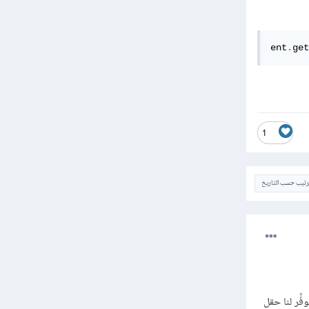
ent
.
get
1
ترتيب حسب التاريخ
ل حقل الإدخل في tkinter من غير المتغير الخاص StringVar() و يُوفٍّر لنا حقل