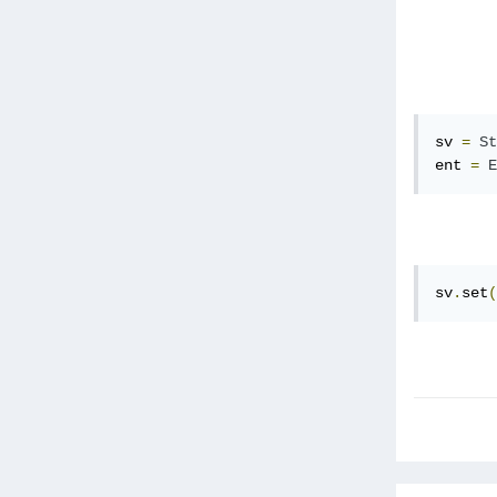
sv 
=
St
ent 
=
E
sv
.
set
(