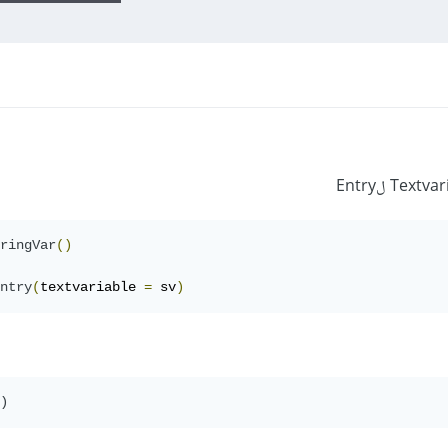
ringVar
()
ntry
(
textvariable 
=
 sv
)
)