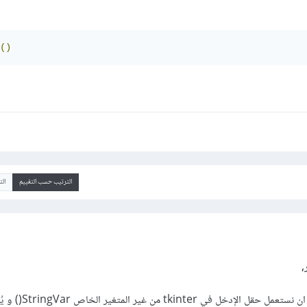
()
الترتيب حسب التقييم
ال
,
ليس هنالك فرق بينهم , يمكننا ان نستعم