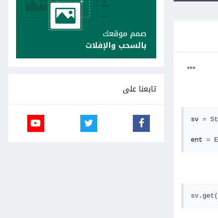
تابعنا على
sv 
=
St
ent 
=
E
sv.get(