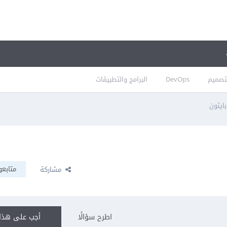
تصميم
DevOps
البرامج والتطبيقات
متابعو
مشاركة
اطرح سؤالًا
أجب على هذا 