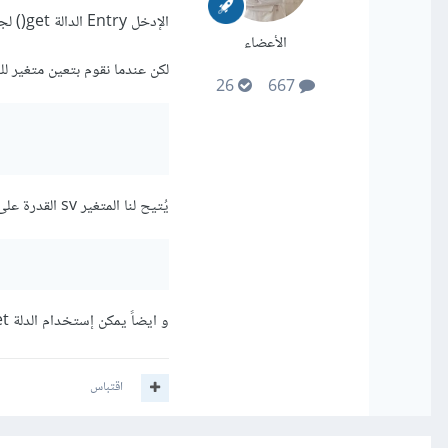
الإدخل Entry الدالة get() لجلب النص ,
الأعضاء
لكن عندما نقوم بتعين متغير لل
26
667
يُتيح لنا المتغير sv القدرة على إدخال نص في Entry برمجياً بإستخدام الدلة set():
و ايضاً يمكن إستخدام الدلة get() من المتغير او من Entry مباشرةً .
اقتباس