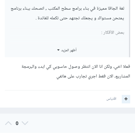
لغة الجافا مميزة في بناء برامج سطح المكتب , انصحك ببناء برنامج
يمتحن مستواك و يجعلك تجتهد حتى تكمله للفائدة .
بعض الأفكار :
برنامج نظام إدارة مكتبة كُتب
أظهر المزيد
نظام إدارة مشفى
نظام إدارة المبيعات و الأرباح
فعلا اخي، ولكن انا الان انتظر وصول حاسوبي كي ابدء والبرمجة
بوابة ثانية الجافا متميزة فيها هي تطبيقات الاندرويد , من هذه
المشاريع، الان فقط اجري تجارب على هاتفي
السلسة
يمكنك تعلم بناء التطبيقات .
اقتباس
0