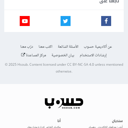
تابعنا على
عن أكاديمية حسوب
الأسئلة الشائعة
اكتب معنا
درّب معنا
إرشادات الاستخدام
بيان الخصوصية
مركز المساعدة
© 2025
Hsoub
.
Content licensed under
CC BY-NC-SA 4.0
unless mentioned
otherwise.