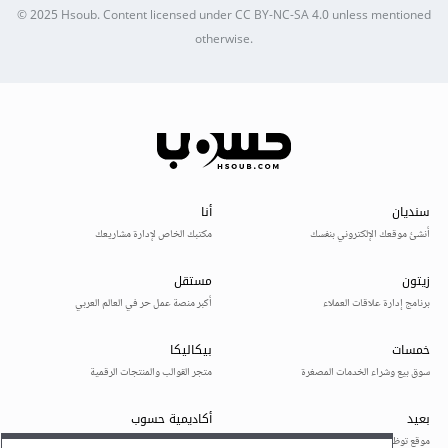
© 2025
Hsoub
.
Content licensed under
CC BY-NC-SA 4.0
unless mentioned
otherwise.