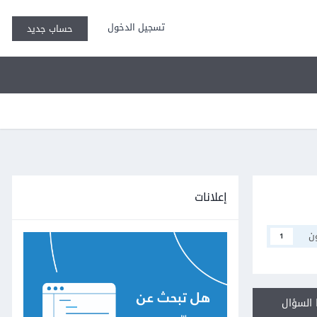
تسجيل الدخول
حساب جديد
إعلانات
ن
1
السؤال