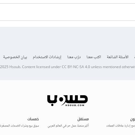
الأسئلة الشائعة
اكتب معنا
درّب معنا
إرشادات الاستخدام
بيان الخصوصية
 2025
Hsoub
.
Content licensed under
CC BY-NC-SA 4.0
unless mentioned otherwi