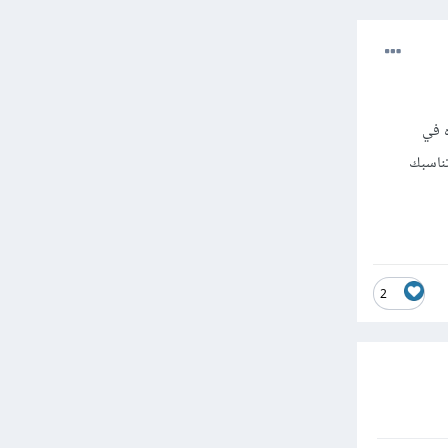
ه في
تناسبك
2