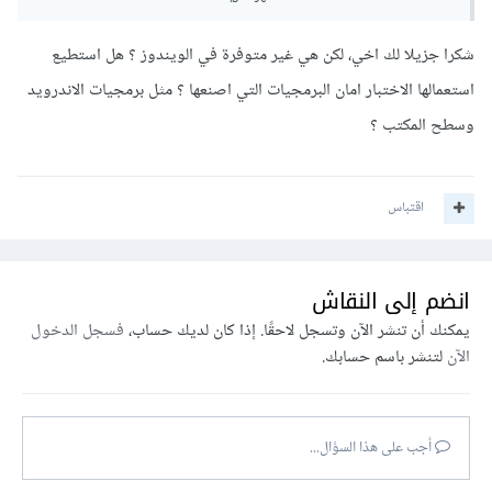
لأخذ نظرة عن أداة Nmap يُمكنك مُشاهدة هذه السلسلة باللغة
العربية:
شكرا جزيلا لك اخي، لكن هي غير متوفرة في الويندوز ؟ هل استطيع
استعمالها الاختبار امان البرمجيات التي اصنعها ؟ مثل برمجيات الاندرويد
وسطح المكتب ؟
اقتباس
انضم إلى النقاش
يمكنك أن تنشر الآن وتسجل لاحقًا. إذا كان لديك حساب،
فسجل الدخول
الآن
لتنشر باسم حسابك.
و هذه السلسلة باللغة الإنجليزية:
أجب على هذا السؤال...