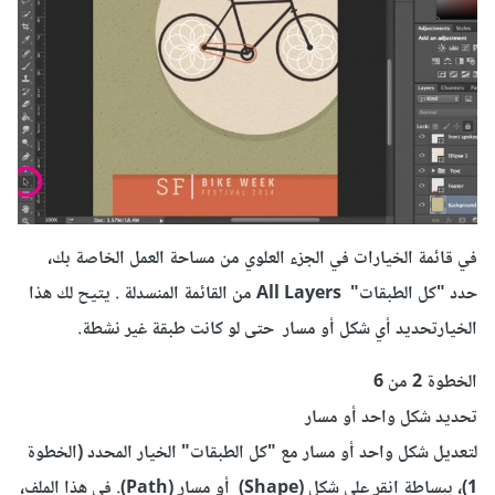
في قائمة الخيارات
في الجزء العلوي من
مساحة العمل الخاصة بك
،
حدد "
كل الطبقات
" All Layers من القائمة
المنسدلة
.
يتيح لك هذا
الخيار
تحديد
أي
شكل أو مسار
حتى لو كانت
طبقة
غير نشطة
.
الخطوة 2 من
6
تحديد شكل
واحد
أو مسار
ل
تعديل
شكل واحد
أو مسار
مع "
كل الطبقات
"
الخيار المحدد
(الخطوة
1
)
،
ببساطة انقر على
شكل (Shape) أو مسار (Path)
.
في هذا
الملف
،